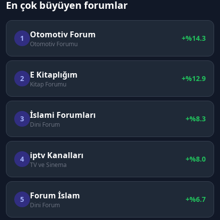
En çok büyüyen forumlar
Otomotiv Forum
1
+%
14.3
Otomotiv Forumu
E Kitaplığım
2
+%
12.9
Kitap Forumu
İslami Forumları
3
+%
8.3
Dini Forum
iptv Kanalları
4
+%
8.0
TV ve Sinema
Forum İslam
5
+%
6.7
Dini Forum