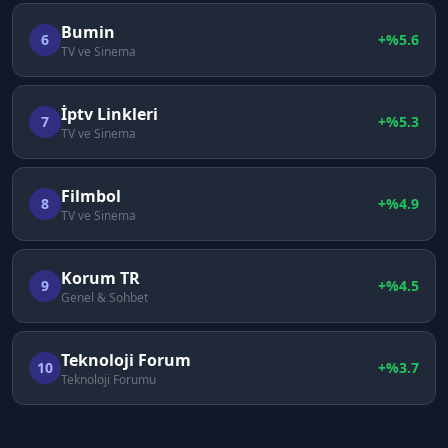
Bumin
6
+%
5.6
TV ve Sinema
İptv Linkleri
7
+%
5.3
TV ve Sinema
Filmbol
8
+%
4.9
TV ve Sinema
Korum TR
9
+%
4.5
Genel & Sohbet
Teknoloji Forum
10
+%
3.7
Teknoloji Forumu