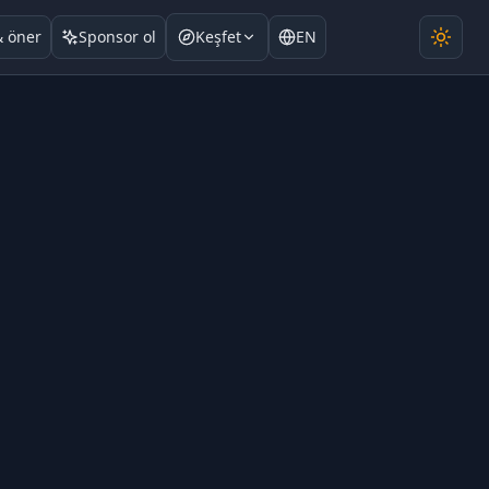
& öner
Sponsor ol
Keşfet
EN