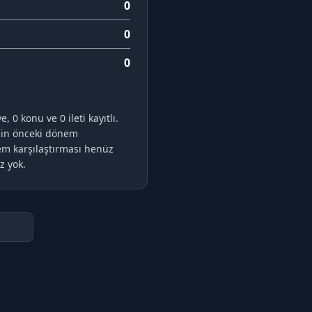
0
0
0
 0 konu ve 0 ileti kayıtlı.
için önceki dönem
em karşılaştırması henüz
z yok.