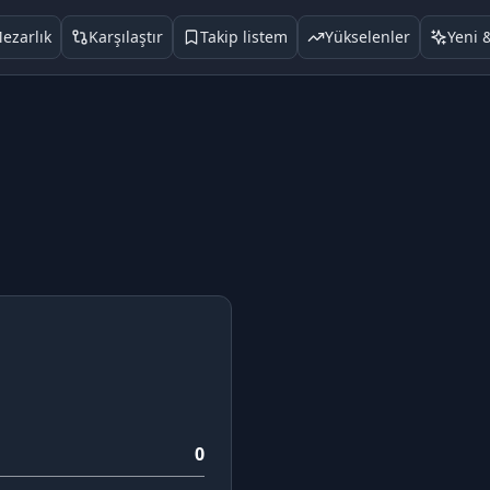
ezarlık
Karşılaştır
Takip listem
Yükselenler
Yeni 
0