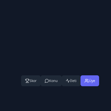
Skor
Konu
İleti
Üye