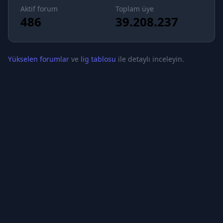
Aktif forum
Toplam üye
486
39.208.237
Yükselen forumlar
ve
lig tablosu
ile detaylı inceleyin.