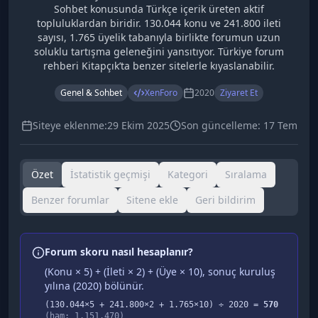
Sohbet konusunda Türkçe içerik üreten aktif
topluluklardan biridir. 130.044 konu ve 241.800 ileti
sayısı, 1.765 üyelik tabanıyla birlikte forumun uzun
soluklu tartışma geleneğini yansıtıyor. Türkiye forum
rehberi Kitapçık’ta benzer sitelerle kıyaslanabilir.
Genel & Sohbet
XenForo
2020
Ziyaret Et
Siteye eklenme:
29 Ekim 2025
Son güncelleme:
17 Tem
Özet
İstatistik geçmişi
Kategori
Sıralama
Benzer forumlar
Sitene ekle
Geri bildirim
Forum skoru nasıl hesaplanır?
(Konu × 5) + (İleti × 2) + (Üye × 10), sonuç kuruluş
yılına (
2020
) bölünür.
(
130.044
×5 +
241.800
×2 +
1.765
×10) ÷
2020
=
570
(ham:
1.151.470
)