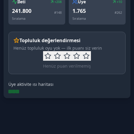
İleti
Üye
+208
+10
241.800
1.765
#
148
#
262
Sıralama
Sıralama
Topluluk değerlendirmesi
Henüz topluluk oyu yok — ilk puanı siz verin
Henüz puan verilmemiş
Üye aktivite ısı haritası