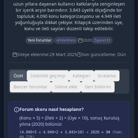
uzun yıllara dayanan kullanıcı katkılarıyla zenginleşen
bir içerik arşivi barındırır. 3.843 üyelik ölçeğinde bir
topluluk; 4.090 konu kategorizasyonu ve 4.949 ileti
yoğunluğuyla dikkat çekiyor. Kitapçık üzerinden üye,
konu ve ileti sayıları düzenli takip edilebilir.
Yeni Forumlar
XenForo
2020
Ziyaret Et
Siteye eklenme:
29 Mart 2025
Son güncelleme:
Dün
Özet
İstatistik geçmişi
Kategori
Sıralama
Benzer forumlar
Sitene ekle
Geri bildirim
Forum skoru nasıl hesaplanır?
(Konu × 5) + (İleti × 2) + (Üye × 10), sonuç kuruluş
yılına (
2020
) bölünür.
(
4.090
×5 +
4.949
×2 +
3.843
×10) ÷
2020
=
34
(ham:
68.778
)