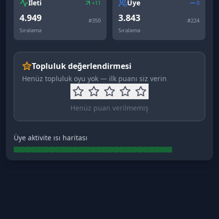
İleti
Üye
+11
0
4.949
3.843
#
350
#
224
Sıralama
Sıralama
Topluluk değerlendirmesi
Henüz topluluk oyu yok — ilk puanı siz verin
Henüz puan verilmemiş
Üye aktivite ısı haritası