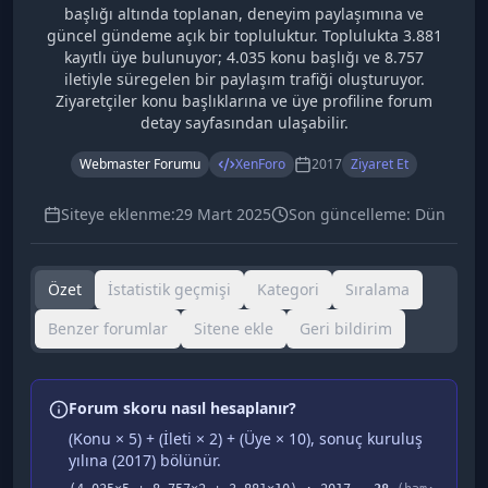
başlığı altında toplanan, deneyim paylaşımına ve
güncel gündeme açık bir topluluktur. Toplulukta 3.881
kayıtlı üye bulunuyor; 4.035 konu başlığı ve 8.757
iletiyle süregelen bir paylaşım trafiği oluşturuyor.
Ziyaretçiler konu başlıklarına ve üye profiline forum
detay sayfasından ulaşabilir.
Webmaster Forumu
XenForo
2017
Ziyaret Et
Siteye eklenme:
29 Mart 2025
Son güncelleme:
Dün
Özet
İstatistik geçmişi
Kategori
Sıralama
Benzer forumlar
Sitene ekle
Geri bildirim
Forum skoru nasıl hesaplanır?
(Konu × 5) + (İleti × 2) + (Üye × 10), sonuç kuruluş
yılına (
2017
) bölünür.