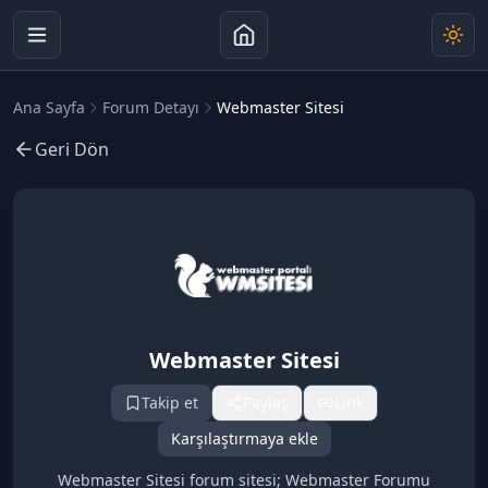
Ana Sayfa
Forum Detayı
Webmaster Sitesi
Geri Dön
Webmaster Sitesi
Takip et
Paylaş
Link
Karşılaştırmaya ekle
Webmaster Sitesi forum sitesi; Webmaster Forumu