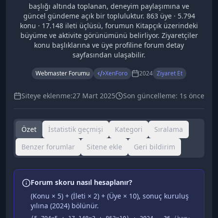
başlığı altında toplanan, deneyim paylaşımına ve
güncel gündeme açık bir topluluktur. 863 üye · 5.794
konu · 17.148 ileti üçlüsü, forumun Kitapçık üzerindeki
büyüme ve aktivite görünümünü belirliyor. Ziyaretçiler
konu başlıklarına ve üye profiline forum detay
sayfasından ulaşabilir.
Webmaster Forumu
XenForo
2024
Ziyaret Et
Siteye eklenme:
27 Mart 2025
Son güncelleme:
1s önce
Özet
İstatistik geçmişi
Kategori
Sıralama
Benzer forumlar
Sitene ekle
Geri bildirim
Forum skoru nasıl hesaplanır?
(Konu × 5) + (İleti × 2) + (Üye × 10), sonuç kuruluş
yılına (
2024
) bölünür.