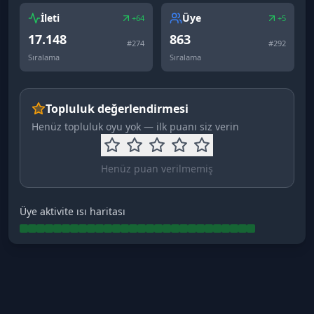
İleti
Üye
+64
+5
17.148
863
#
274
#
292
Sıralama
Sıralama
Topluluk değerlendirmesi
Henüz topluluk oyu yok — ilk puanı siz verin
Henüz puan verilmemiş
Üye aktivite ısı haritası