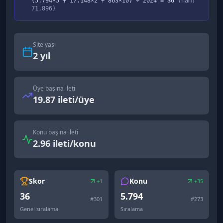
(
5.794
×5 +
17.148
×2 +
863
×10) ÷
2024
=
36
(ham:
71.896
)
Site yaşı
2
yıl
Üye başına ileti
19.87 ileti/üye
Konu başına ileti
2.96 ileti/konu
Skor
Konu
+1
+35
36
5.794
#
301
#
273
Genel sıralama
Sıralama