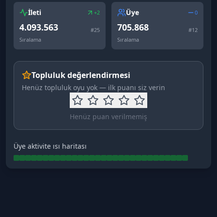
İleti
Üye
+2
0
4.093.563
705.868
#
25
#
12
Sıralama
Sıralama
Topluluk değerlendirmesi
Henüz topluluk oyu yok — ilk puanı siz verin
Henüz puan verilmemiş
Üye aktivite ısı haritası