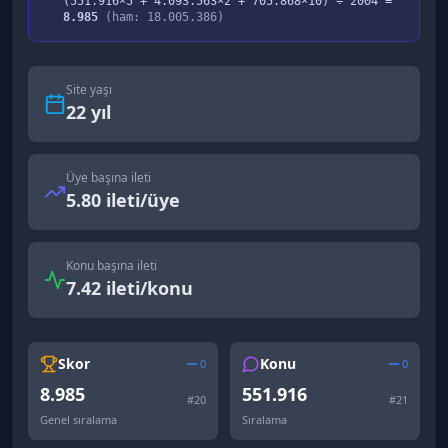
(
551.916
×5 +
4.093.563
×2 +
705.868
×10) ÷
2004
=
8.985
(ham:
18.005.386
)
Site yaşı
22
yıl
Üye başına ileti
5.80 ileti/üye
Konu başına ileti
7.42 ileti/konu
Skor
Konu
0
0
8.985
551.916
#
20
#
21
Genel sıralama
Sıralama