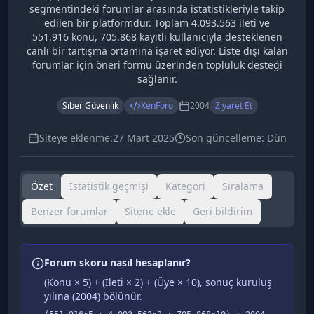
segmentindeki forumlar arasında istatistikleriyle takip
edilen bir platformdur. Toplam 4.093.563 ileti ve
551.916 konu, 705.868 kayıtlı kullanıcıyla desteklenen
canlı bir tartışma ortamına işaret ediyor. Liste dışı kalan
forumlar için öneri formu üzerinden topluluk desteği
sağlanır.
Siber Güvenlik
XenForo
2004
Ziyaret Et
Siteye eklenme:
27 Mart 2025
Son güncelleme:
Dün
Özet
İstatistik geçmişi
Kategori
Sıralama
Benzer forumlar
Sitene ekle
Geri bildirim
Forum skoru nasıl hesaplanır?
(Konu × 5) + (İleti × 2) + (Üye × 10), sonuç kuruluş
yılına (
2004
) bölünür.