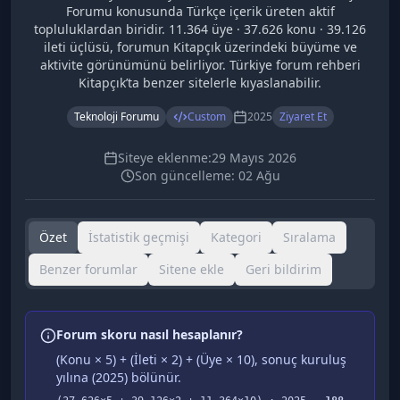
Forumu konusunda Türkçe içerik üreten aktif
topluluklardan biridir. 11.364 üye · 37.626 konu · 39.126
ileti üçlüsü, forumun Kitapçık üzerindeki büyüme ve
aktivite görünümünü belirliyor. Türkiye forum rehberi
Kitapçık’ta benzer sitelerle kıyaslanabilir.
Teknoloji Forumu
Custom
2025
Ziyaret Et
Siteye eklenme:
29 Mayıs 2026
Son güncelleme:
02 Ağu
Özet
İstatistik geçmişi
Kategori
Sıralama
Benzer forumlar
Sitene ekle
Geri bildirim
Forum skoru nasıl hesaplanır?
(Konu × 5) + (İleti × 2) + (Üye × 10), sonuç kuruluş
yılına (
2025
) bölünür.