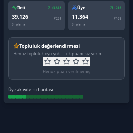
İleti
Üye
+3.813
+215
39.126
11.364
#
231
#
168
Sıralama
Sıralama
Topluluk değerlendirmesi
Henüz topluluk oyu yok — ilk puanı siz verin
Henüz puan verilmemiş
Üye aktivite ısı haritası