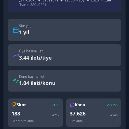
(
37.626
×5 +
39.126
×2 +
11.364
×10) ÷
2025
=
188
(ham:
380.022
)
Site yaşı
1
yıl
Üye başına ileti
3.44 ileti/üye
Konu başına ileti
1.04 ileti/konu
Skor
Konu
+6
+258
188
37.626
#
217
#
146
Genel sıralama
Sıralama