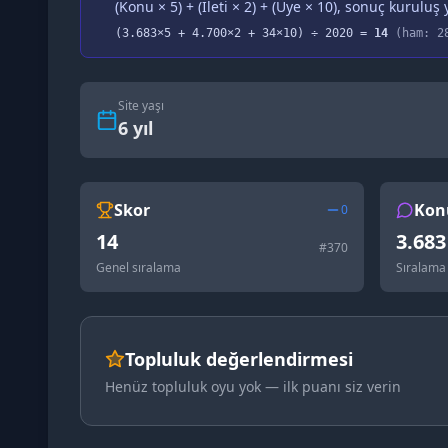
(Konu × 5) + (İleti × 2) + (Üye × 10), sonuç kuruluş y
(
3.683
×5 +
4.700
×2 +
34
×10) ÷
2020
=
14
(ham:
2
Site yaşı
6
yıl
Skor
Kon
0
14
3.683
#
370
Genel sıralama
Sıralama
Topluluk değerlendirmesi
Henüz topluluk oyu yok — ilk puanı siz verin