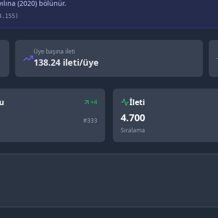
ılına (
2020
) bölünür.
8.155
)
Üye başına ileti
138.24 ileti/üye
u
İleti
+4
4.700
#
333
Sıralama