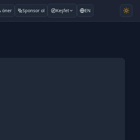
& öner
Sponsor ol
Keşfet
EN