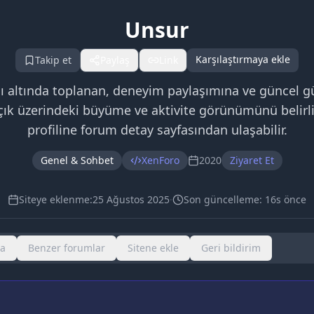
Unsur
Karşılaştırmaya ekle
Takip et
Paylaş
Link
ı altında toplanan, deneyim paylaşımına ve güncel gü
çık üzerindeki büyüme ve aktivite görünümünü belirliy
profiline forum detay sayfasından ulaşabilir.
Genel & Sohbet
XenForo
2020
Ziyaret Et
Siteye eklenme:
25 Ağustos 2025
·
Son güncelleme:
16s önce
ma
Benzer forumlar
Sitene ekle
Geri bildirim