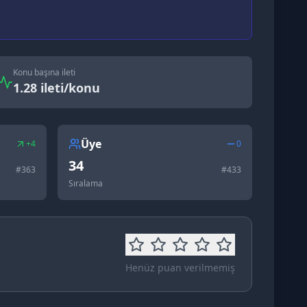
Konu başına ileti
1.28 ileti/konu
Üye
+4
0
34
#
363
#
433
Sıralama
Henüz puan verilmemiş