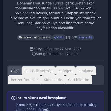
Donanım konusunda Türkçe içerik üreten aktif
topluluklardan biridir. 30.637 üye · 54.577 konu ·
567.272 ileti üçlüsü, forumun Kitapçık üzerindeki
büyüme ve aktivite görünümünü belirliyor. Ziyaretçiler
konu başlıklarına ve üye profiline forum detay
sayfasından ulaşabilir.
Bilgisayar ve Donanım
SMF
2008
Ziyaret Et
Siteye eklenme:
27 Mart 2025
Son güncelleme:
17s önce
Özet
İstatistik geçmişi
Kategori
Sıralama
Benzer forumlar
Sitene ekle
Geri bildirim
Forum skoru nasıl hesaplanır?
(Konu × 5) + (İleti × 2) + (Üye × 10), sonuç kuruluş
yılına (
2008
) bölünür.