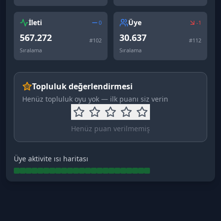
İleti
Üye
0
-1
567.272
30.637
#
102
#
112
Sıralama
Sıralama
Topluluk değerlendirmesi
Henüz topluluk oyu yok — ilk puanı siz verin
Henüz puan verilmemiş
Üye aktivite ısı haritası