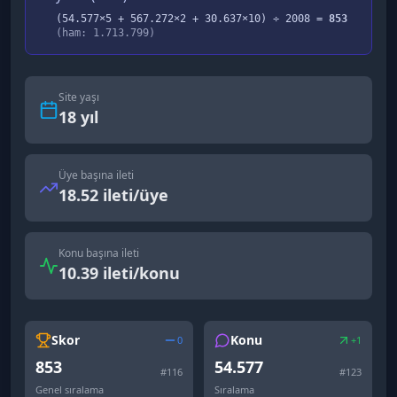
(
54.577
×5 +
567.272
×2 +
30.637
×10) ÷
2008
=
853
(ham:
1.713.799
)
Site yaşı
18
yıl
Üye başına ileti
18.52 ileti/üye
Konu başına ileti
10.39 ileti/konu
Skor
Konu
0
+1
853
54.577
#
116
#
123
Genel sıralama
Sıralama