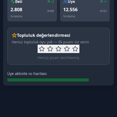
İleti
Üye
+2
+1
2.808
12.556
#
398
#
163
Sıralama
Sıralama
Topluluk değerlendirmesi
Henüz topluluk oyu yok — ilk puanı siz verin
Henüz puan verilmemiş
Üye aktivite ısı haritası