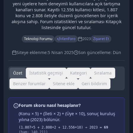
yeni üyelere hem deneyimli kullanıcılara açık tartışma
kanalları sunar. Kayıtlı 12.556 kullanıcı kitlesi, 1.807
konu ve 2.808 iletiyle düzenli güncellenen bir içerik
akışına sahip. Forum istatistikleri ve sıralaması Kitapçık
listesinde güncel tutulur.
Teknoloji Forumu
XenForo
2023
Ziyaret Et
Siteye eklenme:
5 Nisan 2025
Son güncelleme:
Dün
Özet
İstatistik geçmişi
Kategori
Sıralama
Benzer forumlar
Sitene ekle
Geri bildirim
Forum skoru nasıl hesaplanır?
(Konu × 5) + (İleti × 2) + (Üye × 10), sonuç kuruluş
yılına (
2023
) bölünür.
(
1.807
×5 +
2.808
×2 +
12.556
×10) ÷
2023
=
69
(ham:
140.211
)