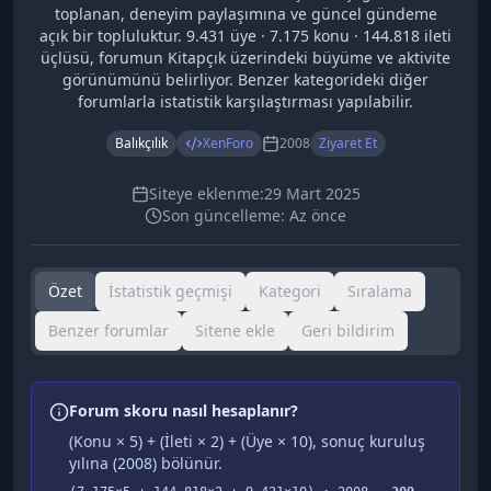
toplanan, deneyim paylaşımına ve güncel gündeme
açık bir topluluktur. 9.431 üye · 7.175 konu · 144.818 ileti
üçlüsü, forumun Kitapçık üzerindeki büyüme ve aktivite
görünümünü belirliyor. Benzer kategorideki diğer
forumlarla istatistik karşılaştırması yapılabilir.
Balıkçılık
XenForo
2008
Ziyaret Et
Siteye eklenme:
29 Mart 2025
Son güncelleme:
Az önce
Özet
İstatistik geçmişi
Kategori
Sıralama
Benzer forumlar
Sitene ekle
Geri bildirim
Forum skoru nasıl hesaplanır?
(Konu × 5) + (İleti × 2) + (Üye × 10), sonuç kuruluş
yılına (
2008
) bölünür.