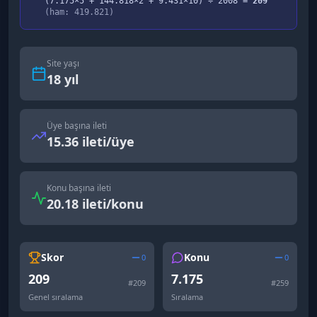
(
7.175
×5 +
144.818
×2 +
9.431
×10) ÷
2008
=
209
(ham:
419.821
)
Site yaşı
18
yıl
Üye başına ileti
15.36 ileti/üye
Konu başına ileti
20.18 ileti/konu
Skor
Konu
0
0
209
7.175
#
209
#
259
Genel sıralama
Sıralama