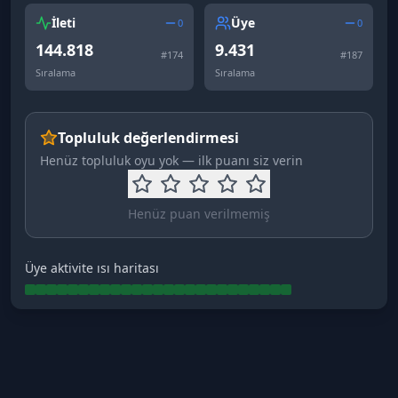
İleti
Üye
0
0
144.818
9.431
#
174
#
187
Sıralama
Sıralama
Topluluk değerlendirmesi
Henüz topluluk oyu yok — ilk puanı siz verin
Henüz puan verilmemiş
Üye aktivite ısı haritası