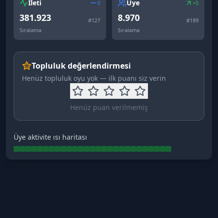
İleti
Üye
0
+5
381.923
8.970
#
127
#
189
Sıralama
Sıralama
Topluluk değerlendirmesi
Henüz topluluk oyu yok — ilk puanı siz verin
Henüz puan verilmemiş
Üye aktivite ısı haritası