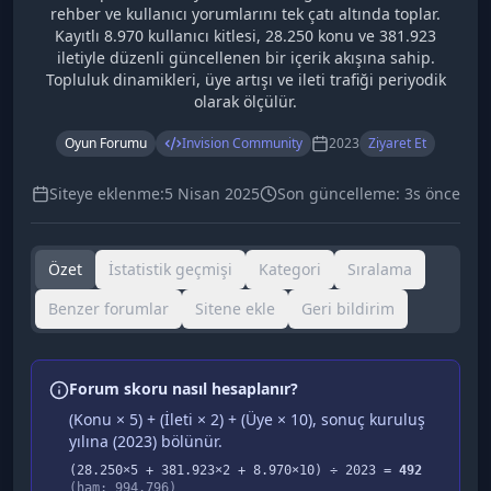
rehber ve kullanıcı yorumlarını tek çatı altında toplar.
Kayıtlı 8.970 kullanıcı kitlesi, 28.250 konu ve 381.923
iletiyle düzenli güncellenen bir içerik akışına sahip.
Topluluk dinamikleri, üye artışı ve ileti trafiği periyodik
olarak ölçülür.
Oyun Forumu
Invision Community
2023
Ziyaret Et
Siteye eklenme:
5 Nisan 2025
Son güncelleme:
3s önce
Özet
İstatistik geçmişi
Kategori
Sıralama
Benzer forumlar
Sitene ekle
Geri bildirim
Forum skoru nasıl hesaplanır?
(Konu × 5) + (İleti × 2) + (Üye × 10), sonuç kuruluş
yılına (
2023
) bölünür.
(
28.250
×5 +
381.923
×2 +
8.970
×10) ÷
2023
=
492
(ham:
994.796
)