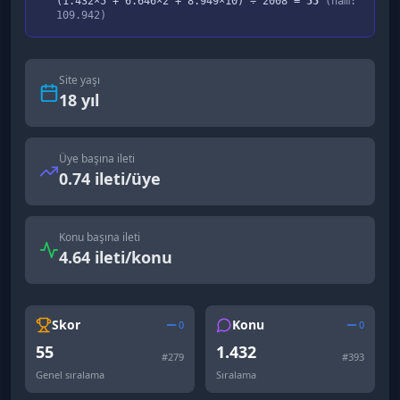
(
1.432
×5 +
6.646
×2 +
8.949
×10) ÷
2008
=
55
(ham:
109.942
)
Site yaşı
18
yıl
Üye başına ileti
0.74 ileti/üye
Konu başına ileti
4.64 ileti/konu
Skor
Konu
0
0
55
1.432
#
279
#
393
Genel sıralama
Sıralama