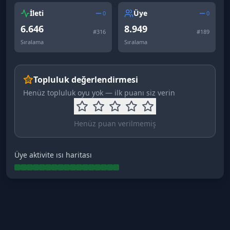
İleti
Üye
0
0
6.646
8.949
#
316
#
189
Sıralama
Sıralama
Topluluk değerlendirmesi
Henüz topluluk oyu yok — ilk puanı siz verin
Henüz puan verilmemiş
Üye aktivite ısı haritası