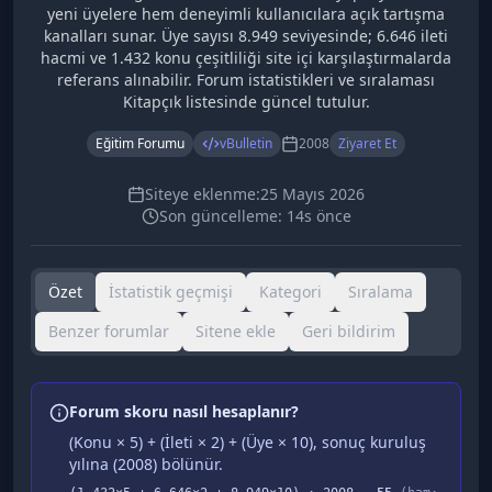
yeni üyelere hem deneyimli kullanıcılara açık tartışma
kanalları sunar. Üye sayısı 8.949 seviyesinde; 6.646 ileti
hacmi ve 1.432 konu çeşitliliği site içi karşılaştırmalarda
referans alınabilir. Forum istatistikleri ve sıralaması
Kitapçık listesinde güncel tutulur.
Eğitim Forumu
vBulletin
2008
Ziyaret Et
Siteye eklenme:
25 Mayıs 2026
Son güncelleme:
14s önce
Özet
İstatistik geçmişi
Kategori
Sıralama
Benzer forumlar
Sitene ekle
Geri bildirim
Forum skoru nasıl hesaplanır?
(Konu × 5) + (İleti × 2) + (Üye × 10), sonuç kuruluş
yılına (
2008
) bölünür.