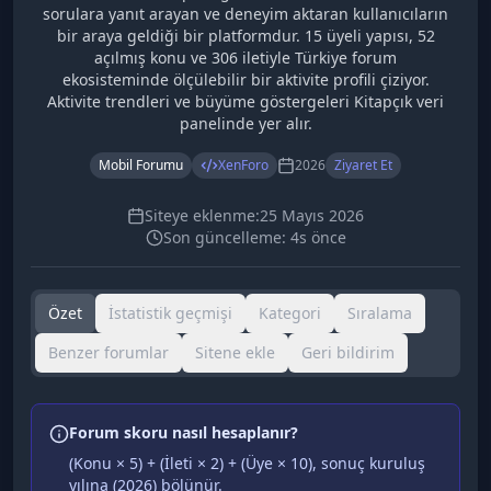
sorulara yanıt arayan ve deneyim aktaran kullanıcıların
bir araya geldiği bir platformdur. 15 üyeli yapısı, 52
açılmış konu ve 306 iletiyle Türkiye forum
ekosisteminde ölçülebilir bir aktivite profili çiziyor.
Aktivite trendleri ve büyüme göstergeleri Kitapçık veri
panelinde yer alır.
Mobil Forumu
XenForo
2026
Ziyaret Et
Siteye eklenme:
25 Mayıs 2026
Son güncelleme:
4s önce
Özet
İstatistik geçmişi
Kategori
Sıralama
Benzer forumlar
Sitene ekle
Geri bildirim
Forum skoru nasıl hesaplanır?
(Konu × 5) + (İleti × 2) + (Üye × 10), sonuç kuruluş
yılına (
2026
) bölünür.