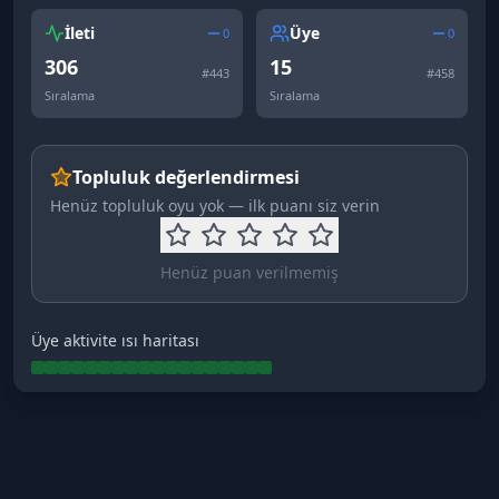
İleti
Üye
0
0
306
15
#
443
#
458
Sıralama
Sıralama
Topluluk değerlendirmesi
Henüz topluluk oyu yok — ilk puanı siz verin
Henüz puan verilmemiş
Üye aktivite ısı haritası