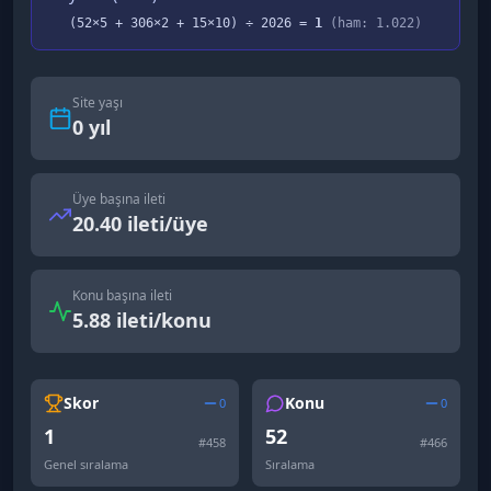
(
52
×5 +
306
×2 +
15
×10) ÷
2026
=
1
(ham:
1.022
)
Site yaşı
0
yıl
Üye başına ileti
20.40 ileti/üye
Konu başına ileti
5.88 ileti/konu
Skor
Konu
0
0
1
52
#
458
#
466
Genel sıralama
Sıralama