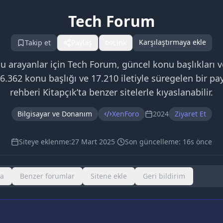
Tech Forum
Karşılaştırmaya ekle
Takip et
Paylaş
Link
arayanlar için Tech Forum, güncel konu başlıkları ve ar
6.362 konu başlığı ve 17.210 iletiyle süregelen bir pa
rehberi Kitapçık’ta benzer sitelerle kıyaslanabilir.
Bilgisayar ve Donanım
XenForo
2024
Ziyaret Et
Siteye eklenme:
27 Mart 2025
·
Son güncelleme:
16s önce
ma
Benzer forumlar
Sitene ekle
Geri bildirim