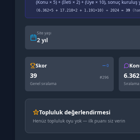
(Konu × 5) + (İleti × 2) + (Üye × 10), sonuç kuruluş y
(
6.362
×5 +
17.210
×2 +
1.191
×10) ÷
2024
=
39
(ha
Site yaşı
2
yıl
Skor
Kon
0
39
6.362
#
296
Genel sıralama
Sıralama
Topluluk değerlendirmesi
Henüz topluluk oyu yok — ilk puanı siz verin