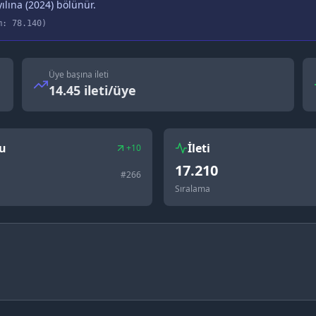
ılına (
2024
) bölünür.
m:
78.140
)
Üye başına ileti
14.45 ileti/üye
u
İleti
+10
17.210
#
266
Sıralama