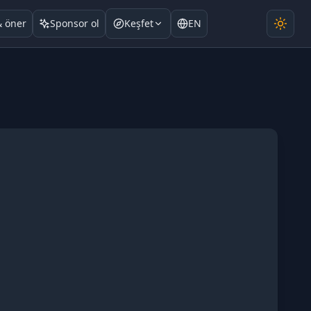
& öner
Sponsor ol
Keşfet
EN