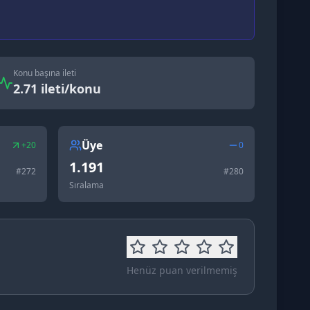
Konu başına ileti
2.71 ileti/konu
Üye
+20
0
1.191
#
272
#
280
Sıralama
Henüz puan verilmemiş