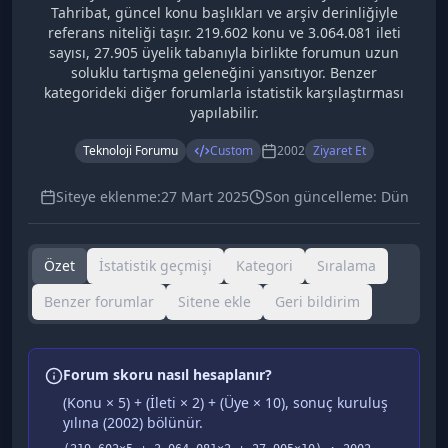
Tahribat, güncel konu başlıkları ve arşiv derinliğiyle
referans niteliği taşır. 219.602 konu ve 3.064.081 ileti
sayısı, 27.905 üyelik tabanıyla birlikte forumun uzun
soluklu tartışma geleneğini yansıtıyor. Benzer
kategorideki diğer forumlarla istatistik karşılaştırması
yapılabilir.
Teknoloji Forumu
Custom
2002
Ziyaret Et
Siteye eklenme:
27 Mart 2025
Son güncelleme:
Dün
Özet
İstatistik geçmişi
Kategori
Sıralama
Benzer forumlar
Sitene ekle
Geri bildirim
Forum skoru nasıl hesaplanır?
(Konu × 5) + (İleti × 2) + (Üye × 10), sonuç kuruluş
yılına (
2002
) bölünür.