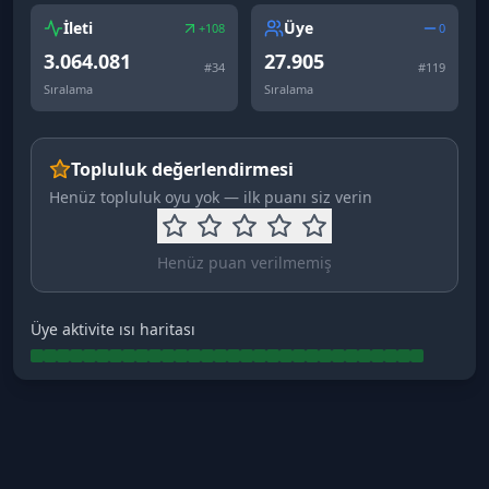
İleti
Üye
+108
0
3.064.081
27.905
#
34
#
119
Sıralama
Sıralama
Topluluk değerlendirmesi
Henüz topluluk oyu yok — ilk puanı siz verin
Henüz puan verilmemiş
Üye aktivite ısı haritası