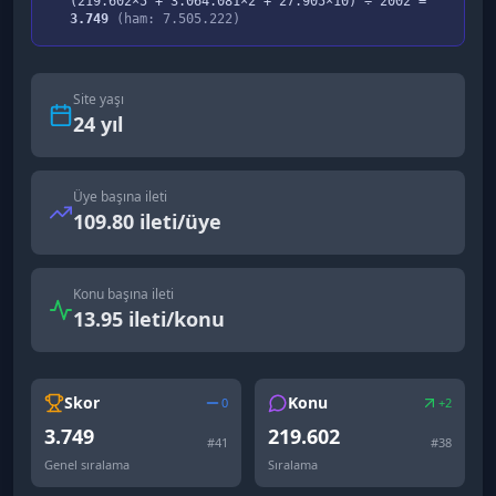
(
219.602
×5 +
3.064.081
×2 +
27.905
×10) ÷
2002
=
3.749
(ham:
7.505.222
)
Site yaşı
24
yıl
Üye başına ileti
109.80 ileti/üye
Konu başına ileti
13.95 ileti/konu
Skor
Konu
0
+2
3.749
219.602
#
41
#
38
Genel sıralama
Sıralama