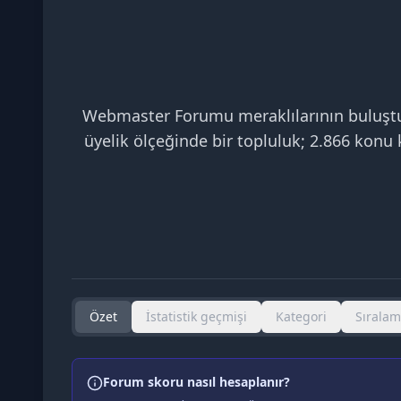
Webmaster Forumu meraklılarının buluştuğu 
üyelik ölçeğinde bir topluluk; 2.866 konu
Özet
İstatistik geçmişi
Kategori
Sırala
Forum skoru nasıl hesaplanır?