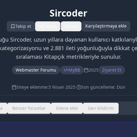
Sircoder
Karşılaştırmaya ekle
Takip et
Paylaş
Link
Sircoder, uzun yıllara dayanan kullanıcı katkılarıyla z
 kategorizasyonu ve 2.881 ileti yoğunluğuyla dikkat ç
sıralaması Kitapçık metrikleriyle sunulur.
Webmaster Forumu
MyBB
2025
Ziyaret Et
Siteye eklenme:
5 Nisan 2025
·
Son güncelleme:
Dün
ma
Benzer forumlar
Sitene ekle
Geri bildirim