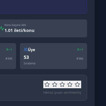
Konu başına ileti
1.01 ileti/konu
Üye
+1
+1
53
#
396
#
386
Sıralama
Henüz puan verilmemiş