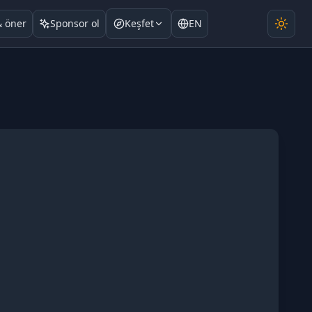
& öner
Sponsor ol
Keşfet
EN