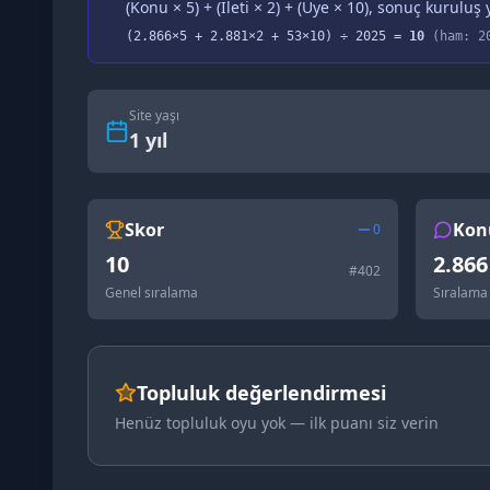
(Konu × 5) + (İleti × 2) + (Üye × 10), sonuç kuruluş y
(
2.866
×5 +
2.881
×2 +
53
×10) ÷
2025
=
10
(ham:
2
Site yaşı
1
yıl
Skor
Kon
0
10
2.866
#
402
Genel sıralama
Sıralama
Topluluk değerlendirmesi
Henüz topluluk oyu yok — ilk puanı siz verin