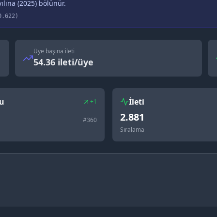
ılına (
2025
) bölünür.
0.622
)
Üye başına ileti
54.36 ileti/üye
u
İleti
+1
2.881
#
360
Sıralama