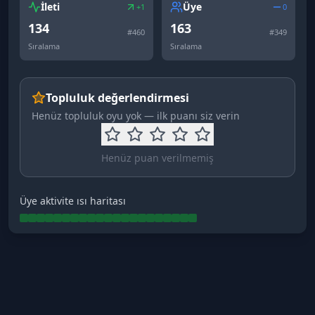
İleti
Üye
+1
0
134
163
#
460
#
349
Sıralama
Sıralama
Topluluk değerlendirmesi
Henüz topluluk oyu yok — ilk puanı siz verin
Henüz puan verilmemiş
Üye aktivite ısı haritası