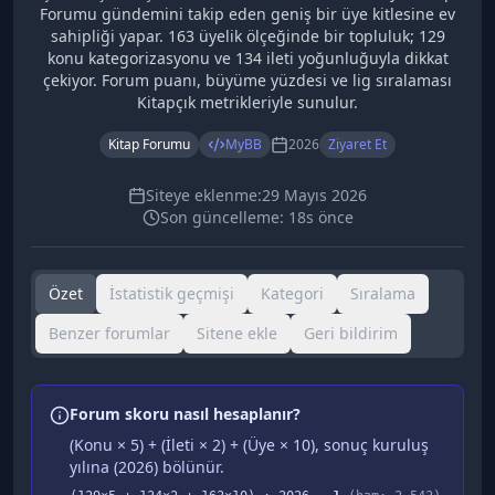
Forumu gündemini takip eden geniş bir üye kitlesine ev
sahipliği yapar. 163 üyelik ölçeğinde bir topluluk; 129
konu kategorizasyonu ve 134 ileti yoğunluğuyla dikkat
çekiyor. Forum puanı, büyüme yüzdesi ve lig sıralaması
Kitapçık metrikleriyle sunulur.
Kitap Forumu
MyBB
2026
Ziyaret Et
Siteye eklenme:
29 Mayıs 2026
Son güncelleme:
18s önce
Özet
İstatistik geçmişi
Kategori
Sıralama
Benzer forumlar
Sitene ekle
Geri bildirim
Forum skoru nasıl hesaplanır?
(Konu × 5) + (İleti × 2) + (Üye × 10), sonuç kuruluş
yılına (
2026
) bölünür.