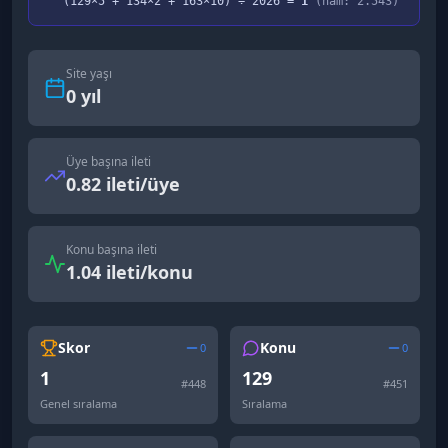
(
129
×5 +
134
×2 +
163
×10) ÷
2026
=
1
(ham:
2.543
)
Site yaşı
0
yıl
Üye başına ileti
0.82 ileti/üye
Konu başına ileti
1.04 ileti/konu
Skor
Konu
0
0
1
129
#
448
#
451
Genel sıralama
Sıralama