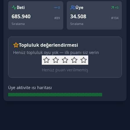
İleti
Üye
0
+5
685.940
34.508
#
89
#
104
Sıralama
Sıralama
Topluluk değerlendirmesi
Henüz topluluk oyu yok — ilk puanı siz verin
Henüz puan verilmemiş
Üye aktivite ısı haritası