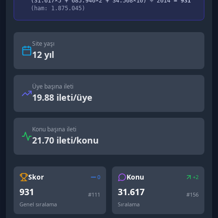
(
31.617
×5 +
685.940
×2 +
34.508
×10) ÷
2014
=
931
(ham:
1.875.045
)
Site yaşı
12
yıl
Üye başına ileti
19.88 ileti/üye
Konu başına ileti
21.70 ileti/konu
Skor
Konu
0
+2
931
31.617
#
111
#
156
Genel sıralama
Sıralama