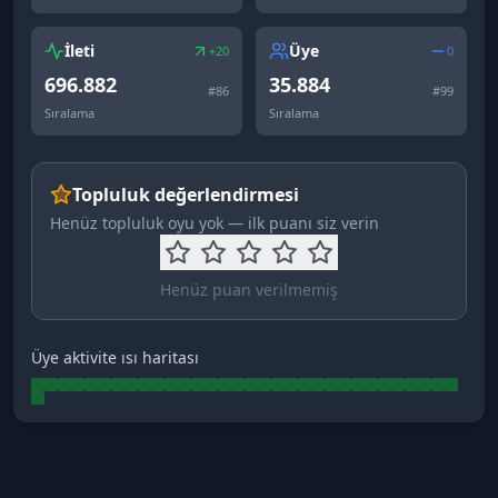
İleti
Üye
+20
0
696.882
35.884
#
86
#
99
Sıralama
Sıralama
Topluluk değerlendirmesi
Henüz topluluk oyu yok — ilk puanı siz verin
Henüz puan verilmemiş
Üye aktivite ısı haritası