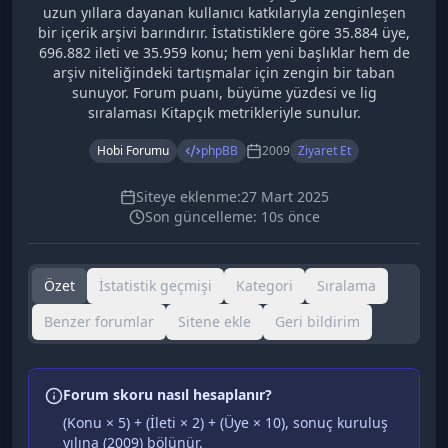
uzun yıllara dayanan kullanıcı katkılarıyla zenginleşen
bir içerik arşivi barındırır. İstatistiklere göre 35.884 üye,
696.882 ileti ve 35.959 konu; hem yeni başlıklar hem de
arşiv niteliğindeki tartışmalar için zengin bir taban
sunuyor. Forum puanı, büyüme yüzdesi ve lig
sıralaması Kitapçık metrikleriyle sunulur.
Hobi Forumu
phpBB
2009
Ziyaret Et
Siteye eklenme:
27 Mart 2025
Son güncelleme:
10s önce
Özet
İstatistik geçmişi
Kategori
Sıralama
Benzer forumlar
Sitene ekle
Geri bildirim
Forum skoru nasıl hesaplanır?
(Konu × 5) + (İleti × 2) + (Üye × 10), sonuç kuruluş
yılına (
2009
) bölünür.