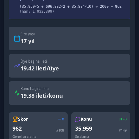
(
35.959
×5 +
696.882
×2 +
35.884
×10) ÷
2009
=
962
(ham:
1.932.399
)
Site yaşı
17
yıl
Üye başına ileti
19.42 ileti/üye
Konu başına ileti
19.38 ileti/konu
Skor
Konu
0
+3
962
35.959
#
108
#
149
Genel sıralama
Sıralama