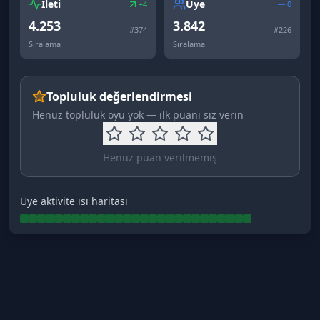
İleti
Üye
+4
0
4.253
3.842
#
374
#
226
Sıralama
Sıralama
Topluluk değerlendirmesi
Henüz topluluk oyu yok — ilk puanı siz verin
Henüz puan verilmemiş
Üye aktivite ısı haritası