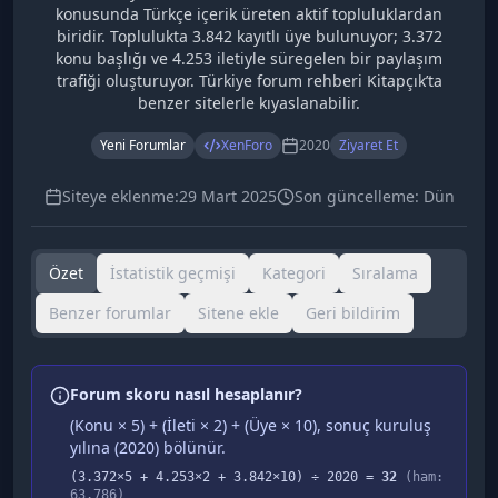
konusunda Türkçe içerik üreten aktif topluluklardan
biridir. Toplulukta 3.842 kayıtlı üye bulunuyor; 3.372
konu başlığı ve 4.253 iletiyle süregelen bir paylaşım
trafiği oluşturuyor. Türkiye forum rehberi Kitapçık’ta
benzer sitelerle kıyaslanabilir.
Yeni Forumlar
XenForo
2020
Ziyaret Et
Siteye eklenme:
29 Mart 2025
Son güncelleme:
Dün
Özet
İstatistik geçmişi
Kategori
Sıralama
Benzer forumlar
Sitene ekle
Geri bildirim
Forum skoru nasıl hesaplanır?
(Konu × 5) + (İleti × 2) + (Üye × 10), sonuç kuruluş
yılına (
2020
) bölünür.
(
3.372
×5 +
4.253
×2 +
3.842
×10) ÷
2020
=
32
(ham:
63.786
)