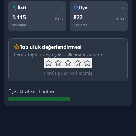
İleti
Üye
0
0
1.115
822
#
418
#
294
Sıralama
Sıralama
Topluluk değerlendirmesi
Henüz topluluk oyu yok — ilk puanı siz verin
Henüz puan verilmemiş
Üye aktivite ısı haritası