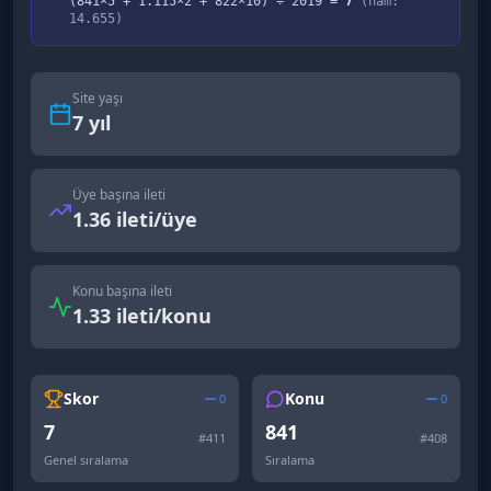
(
841
×5 +
1.115
×2 +
822
×10) ÷
2019
=
7
(ham:
14.655
)
Site yaşı
7
yıl
Üye başına ileti
1.36 ileti/üye
Konu başına ileti
1.33 ileti/konu
Skor
Konu
0
0
7
841
#
411
#
408
Genel sıralama
Sıralama