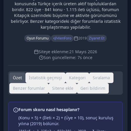
konusunda Türkçe içerik üreten aktif topluluklardan
biridir. 822 üye · 841 konu · 1.115 ileti üçlüsü, forumun
Kitapçık üzerindeki büyüme ve aktivite görünümünü
belirliyor. Benzer kategorideki diğer forumlarla istatistik
karşılaştırması yapılabilir.
Oyun Forumu
XenForo
2019
Ziyaret Et
Siteye eklenme:
21 Mayıs 2026
Son güncelleme:
7s önce
Özet
İstatistik geçmişi
Kategori
Sıralama
Benzer forumlar
Sitene ekle
Geri bildirim
Forum skoru nasıl hesaplanır?
(Konu × 5) + (İleti × 2) + (Üye × 10), sonuç kuruluş
yılına (
2019
) bölünür.