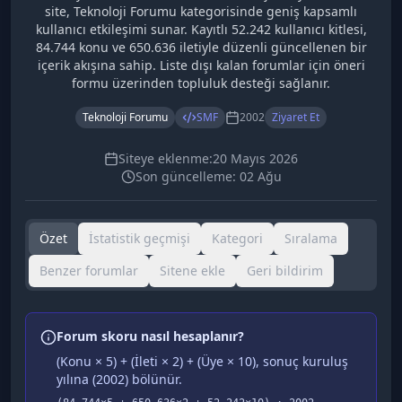
site, Teknoloji Forumu kategorisinde geniş kapsamlı
kullanıcı etkileşimi sunar. Kayıtlı 52.242 kullanıcı kitlesi,
84.744 konu ve 650.636 iletiyle düzenli güncellenen bir
içerik akışına sahip. Liste dışı kalan forumlar için öneri
formu üzerinden topluluk desteği sağlanır.
Teknoloji Forumu
SMF
2002
Ziyaret Et
Siteye eklenme:
20 Mayıs 2026
Son güncelleme:
02 Ağu
Özet
İstatistik geçmişi
Kategori
Sıralama
Benzer forumlar
Sitene ekle
Geri bildirim
Forum skoru nasıl hesaplanır?
(Konu × 5) + (İleti × 2) + (Üye × 10), sonuç kuruluş
yılına (
2002
) bölünür.