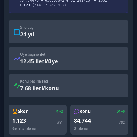
(
84.744
×5 +
650.636
×2 +
52.242
×10) ÷
2002
=
1.123
(ham:
2.247.412
)
Site yaşı
24
yıl
Üye başına ileti
12.45 ileti/üye
Konu başına ileti
7.68 ileti/konu
Skor
Konu
+2
+9
1.123
84.744
#
91
#
92
Genel sıralama
Sıralama