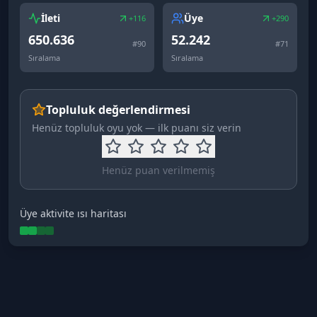
İleti
Üye
+116
+290
650.636
52.242
#
90
#
71
Sıralama
Sıralama
Topluluk değerlendirmesi
Henüz topluluk oyu yok — ilk puanı siz verin
Henüz puan verilmemiş
Üye aktivite ısı haritası