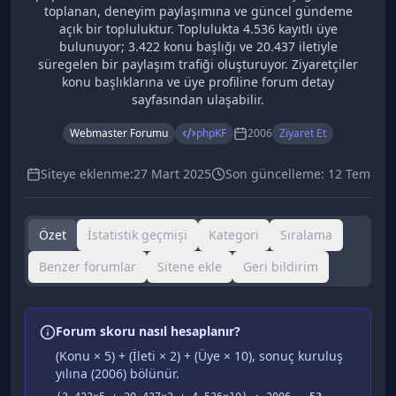
toplanan, deneyim paylaşımına ve güncel gündeme
açık bir topluluktur. Toplulukta 4.536 kayıtlı üye
bulunuyor; 3.422 konu başlığı ve 20.437 iletiyle
süregelen bir paylaşım trafiği oluşturuyor. Ziyaretçiler
konu başlıklarına ve üye profiline forum detay
sayfasından ulaşabilir.
Webmaster Forumu
phpKF
2006
Ziyaret Et
Siteye eklenme:
27 Mart 2025
Son güncelleme:
12 Tem
Özet
İstatistik geçmişi
Kategori
Sıralama
Benzer forumlar
Sitene ekle
Geri bildirim
Forum skoru nasıl hesaplanır?
(Konu × 5) + (İleti × 2) + (Üye × 10), sonuç kuruluş
yılına (
2006
) bölünür.