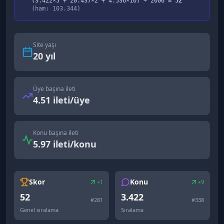
(
3.422
×5 +
20.437
×2 +
4.536
×10) ÷
2006
=
52
(ham:
103.344
)
Site yaşı
20
yıl
Üye başına ileti
4.51 ileti/üye
Konu başına ileti
5.97 ileti/konu
Skor
Konu
+1
+9
52
3.422
#
281
#
338
Genel sıralama
Sıralama