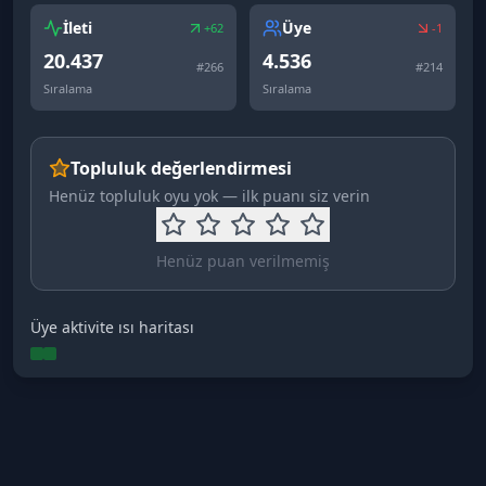
İleti
Üye
+62
-1
20.437
4.536
#
266
#
214
Sıralama
Sıralama
Topluluk değerlendirmesi
Henüz topluluk oyu yok — ilk puanı siz verin
Henüz puan verilmemiş
Üye aktivite ısı haritası