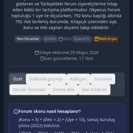
gösteren ve Türkiye’deki forum ziyaretçilerine hitap
eden köklü bir tartışma platformudur. Okyanus Forum
topluluğu 1 üye ile ölçülürken, 792 konu başlığı altında
792 ileti birikmiş durumda. Kitapçık üzerinden üye,
konu ve ileti sayıları düzenli takip edilebilir.
Yeni Forumlar
SMF
2022
Ziyaret Et
Web Arşivi
Siteye eklenme:
20 Mayıs 2026
Son güncelleme:
17 Tem
Özet
İstatistik geçmişi
Kategori
Sıralama
Benzer forumlar
Sitene ekle
Geri bildirim
Forum skoru nasıl hesaplanır?
(Konu × 5) + (İleti × 2) + (Üye × 10), sonuç kuruluş
yılına (
2022
) bölünür.