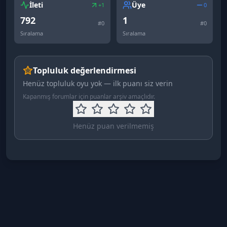
İleti
Üye
+1
0
792
1
#
0
#
0
Sıralama
Sıralama
Topluluk değerlendirmesi
Henüz topluluk oyu yok — ilk puanı siz verin
Kapanmış forumlar için puanlar arşiv amaçlıdır.
Henüz puan verilmemiş