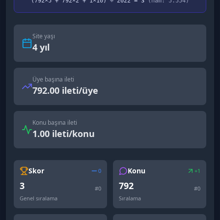
(
792
×5 +
792
×2 +
1
×10) ÷
2022
=
3
(ham:
5.554
)
Site yaşı
4
yıl
Üye başına ileti
792.00 ileti/üye
Konu başına ileti
1.00 ileti/konu
Skor
Konu
0
+1
3
792
#
0
#
0
Genel sıralama
Sıralama