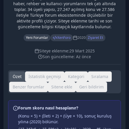
haber, rehber ve kullanıcı yorumlarını tek çatı altında
toplar. 34 üyeli yapısı, 27.247 açılmış konu ve 27.586
iletiyle Türkiye forum ekosisteminde ölçülebilir bir
aktivite profili çiziyor. Siteye eklenme tarihi ve son
güncelleme bilgisi Kitapçık kayıtlarında bulunur.
Yeni Forumlar
XenForo
2020
Ziyaret Et
Siteye eklenme:
29 Mart 2025
Son güncelleme:
Az önce
Özet
İstatistik geçmişi
Kategori
Sıralama
Benzer forumlar
Sitene ekle
Geri bildirim
Forum skoru nasıl hesaplanır?
(Konu × 5) + (İleti × 2) + (Üye × 10), sonuç kuruluş
yılına (
2020
) bölünür.