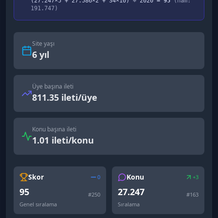
(
27.247
×5 +
27.586
×2 +
34
×10) ÷
2020
=
95
(ham:
191.747
)
Site yaşı
6
yıl
Üye başına ileti
811.35 ileti/üye
Konu başına ileti
1.01 ileti/konu
Skor
Konu
0
+3
95
27.247
#
250
#
163
Genel sıralama
Sıralama