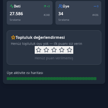
İleti
Üye
+3
0
27.586
34
#
248
#
436
Sıralama
Sıralama
Topluluk değerlendirmesi
Henüz topluluk oyu yok — ilk puanı siz verin
Henüz puan verilmemiş
Üye aktivite ısı haritası