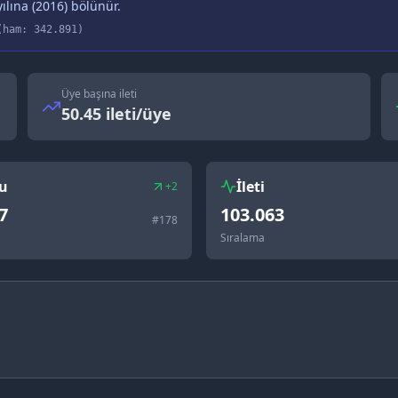
ılına (
2016
) bölünür.
ham:
342.891
)
Üye başına ileti
50.45 ileti/üye
u
İleti
+2
7
103.063
#
178
Sıralama