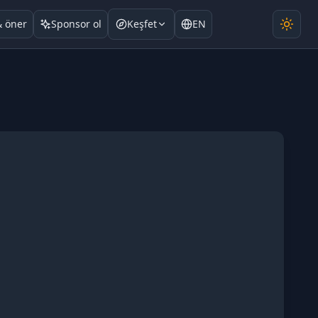
& öner
Sponsor ol
Keşfet
EN