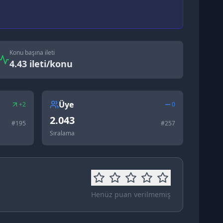
Konu başına ileti
4.43 ileti/konu
Üye
+2
0
2.043
#
195
#
257
Sıralama
Henüz puan verilmemiş