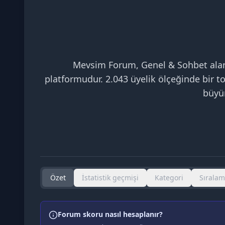
Mevsim Forum, Genel & Sohbet alanın
platformudur. 2.043 üyelik ölçeğinde bir t
büyüm
Özet
İstatistik geçmişi
Kategori
Sırala
Forum skoru nasıl hesaplanır?