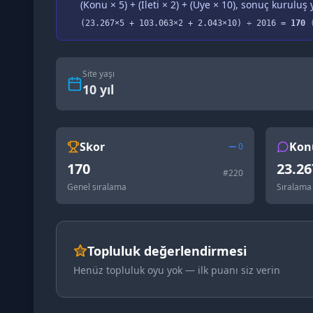
(Konu × 5) + (İleti × 2) + (Üye × 10), sonuç kuruluş y
(
23.267
×5 +
103.063
×2 +
2.043
×10) ÷
2016
=
170
(
Site yaşı
10
yıl
Skor
Kon
0
170
23.26
#
220
Genel sıralama
Sıralama
Topluluk değerlendirmesi
Henüz topluluk oyu yok — ilk puanı siz verin