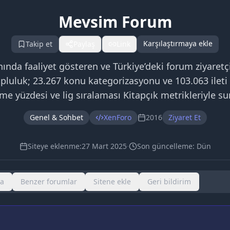
Mevsim Forum
Karşılaştırmaya ekle
Takip et
Paylaş
Link
da faaliyet gösteren ve Türkiye’deki forum ziyaretçi
opluluk; 23.267 konu kategorizasyonu ve 103.063 ilet
e yüzdesi ve lig sıralaması Kitapçık metrikleriyle su
Genel & Sohbet
XenForo
2016
Ziyaret Et
Siteye eklenme:
27 Mart 2025
·
Son güncelleme:
Dün
ma
Benzer forumlar
Sitene ekle
Geri bildirim