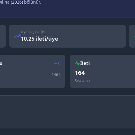
ılına (
2026
) bölünür.
Üye başına ileti
10.25 ileti/üye
u
İleti
0
164
#
461
Sıralama