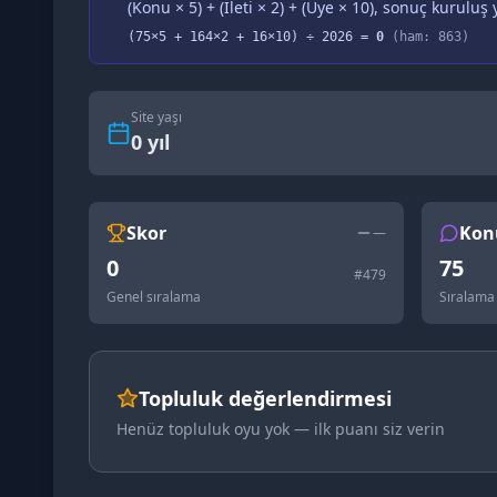
(Konu × 5) + (İleti × 2) + (Üye × 10), sonuç kuruluş y
(
75
×5 +
164
×2 +
16
×10) ÷
2026
=
0
(ham:
863
)
Site yaşı
0
yıl
Skor
Kon
—
0
75
#
479
Genel sıralama
Sıralama
Topluluk değerlendirmesi
Henüz topluluk oyu yok — ilk puanı siz verin