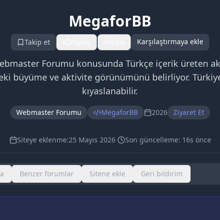
MegaforBB
Karşılaştırmaya ekle
Takip et
Paylaş
Link
aster Forumu konusunda Türkçe içerik üreten aktif t
eki büyüme ve aktivite görünümünü belirliyor. Türkiye
kıyaslanabilir.
Webmaster Forumu
MegaforBB
2026
Ziyaret Et
Siteye eklenme:
25 Mayıs 2026
·
Son güncelleme:
16s önce
ma
Benzer forumlar
Sitene ekle
Geri bildirim