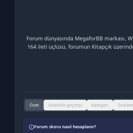
Forum dünyasında MegaforBB markası, Webm
164 ileti üçlüsü, forumun Kitapçık üzerind
Özet
İstatistik geçmişi
Kategori
Sırala
Forum skoru nasıl hesaplanır?