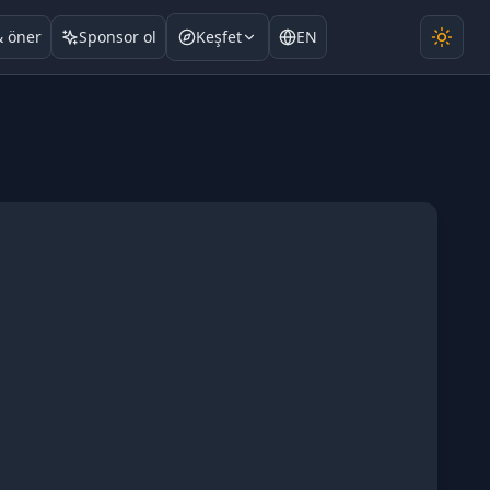
& öner
Sponsor ol
Keşfet
EN