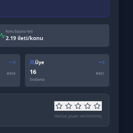
Konu başına ileti
2.19 ileti/konu
Üye
0
0
16
#
459
#
461
Sıralama
Henüz puan verilmemiş