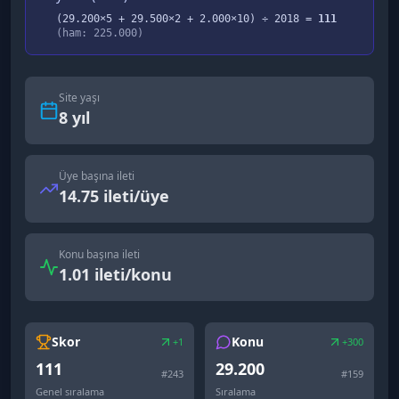
(
29.200
×5 +
29.500
×2 +
2.000
×10) ÷
2018
=
111
(ham:
225.000
)
Site yaşı
8
yıl
Üye başına ileti
14.75 ileti/üye
Konu başına ileti
1.01 ileti/konu
Skor
Konu
+1
+300
111
29.200
#
243
#
159
Genel sıralama
Sıralama