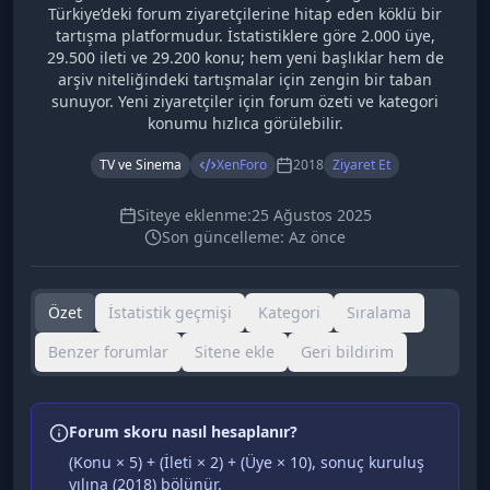
Türkiye’deki forum ziyaretçilerine hitap eden köklü bir
tartışma platformudur. İstatistiklere göre 2.000 üye,
29.500 ileti ve 29.200 konu; hem yeni başlıklar hem de
arşiv niteliğindeki tartışmalar için zengin bir taban
sunuyor. Yeni ziyaretçiler için forum özeti ve kategori
konumu hızlıca görülebilir.
TV ve Sinema
XenForo
2018
Ziyaret Et
Siteye eklenme:
25 Ağustos 2025
Son güncelleme:
Az önce
Özet
İstatistik geçmişi
Kategori
Sıralama
Benzer forumlar
Sitene ekle
Geri bildirim
Forum skoru nasıl hesaplanır?
(Konu × 5) + (İleti × 2) + (Üye × 10), sonuç kuruluş
yılına (
2018
) bölünür.