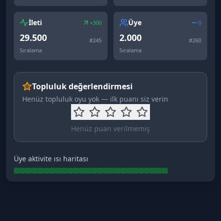
İleti
Üye
+300
0
29.500
2.000
#
245
#
260
Sıralama
Sıralama
Topluluk değerlendirmesi
Henüz topluluk oyu yok — ilk puanı siz verin
Henüz puan verilmemiş
Üye aktivite ısı haritası