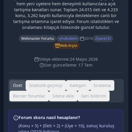
hem yeni üyelere hem deneyimli kullanıcılara açık
tartışma kanalları sunar. Toplam 24.015 ileti ve 4.233
konu, 3.262 kayıtlı kullanıcıyla desteklenen canlı bir
tartışma ortamına işaret ediyor. Forum istatistikleri ve
sıralaması Kitapçık listesinde güncel tutulur.
Webmaster Forumu
vBulletin
2010
Ziyaret Et
Web Arşivi
Siteye eklenme:
24 Mayıs 2026
Son güncelleme:
17 Tem
Özet
İstatistik geçmişi
Kategori
Sıralama
Benzer forumlar
Sitene ekle
Geri bildirim
Forum skoru nasıl hesaplanır?
(Konu × 5) + (İleti × 2) + (Üye × 10), sonuç kuruluş
yılına (
2010
) bölünür.