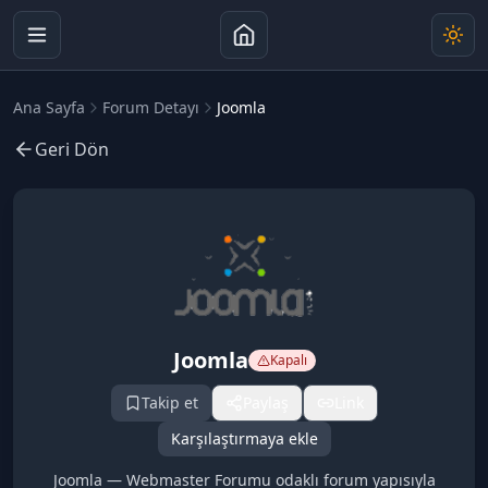
Ana Sayfa
Forum Detayı
Joomla
Geri Dön
Joomla
Kapalı
Takip et
Paylaş
Link
Karşılaştırmaya ekle
Joomla — Webmaster Forumu odaklı forum yapısıyla