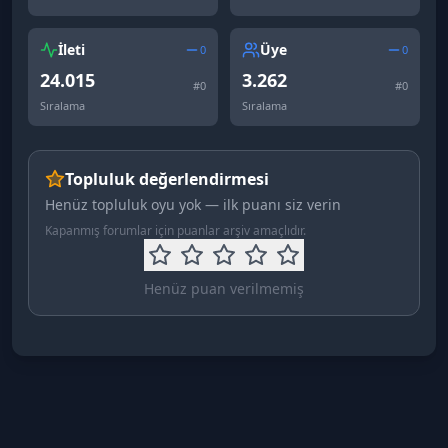
İleti
Üye
0
0
24.015
3.262
#
0
#
0
Sıralama
Sıralama
Topluluk değerlendirmesi
Henüz topluluk oyu yok — ilk puanı siz verin
Kapanmış forumlar için puanlar arşiv amaçlıdır.
Henüz puan verilmemiş