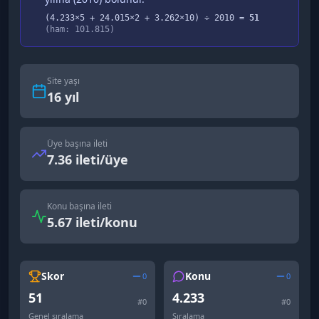
(
4.233
×5 +
24.015
×2 +
3.262
×10) ÷
2010
=
51
(ham:
101.815
)
Site yaşı
16
yıl
Üye başına ileti
7.36 ileti/üye
Konu başına ileti
5.67 ileti/konu
Skor
Konu
0
0
51
4.233
#
0
#
0
Genel sıralama
Sıralama