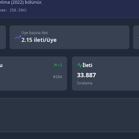
ılına (
2022
) bölünür.
ham:
250.594
)
Üye başına ileti
2.15 ileti/üye
u
İleti
+2
33.887
#
284
Sıralama