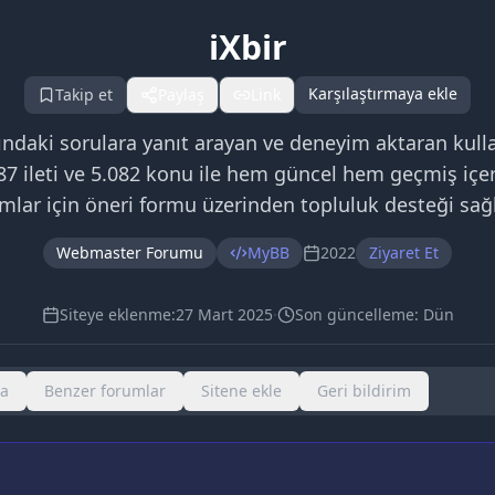
iXbir
Karşılaştırmaya ekle
Takip et
Paylaş
Link
aki sorulara yanıt arayan ve deneyim aktaran kullanı
887 ileti ve 5.082 konu ile hem güncel hem geçmiş içe
mlar için öneri formu üzerinden topluluk desteği sağl
Webmaster Forumu
MyBB
2022
Ziyaret Et
Siteye eklenme:
27 Mart 2025
·
Son güncelleme:
Dün
ma
Benzer forumlar
Sitene ekle
Geri bildirim