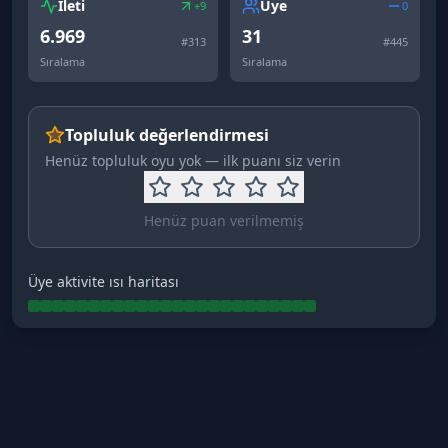
İleti
Üye
+9
0
6.969
31
#
313
#
445
Sıralama
Sıralama
Topluluk değerlendirmesi
Henüz topluluk oyu yok — ilk puanı siz verin
Henüz puan verilmemiş
Üye aktivite ısı haritası