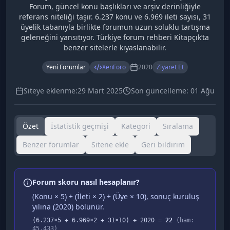
Forum, güncel konu başlıkları ve arşiv derinliğiyle
referans niteliği taşır. 6.237 konu ve 6.969 ileti sayısı, 31
üyelik tabanıyla birlikte forumun uzun soluklu tartışma
geleneğini yansıtıyor. Türkiye forum rehberi Kitapçık’ta
benzer sitelerle kıyaslanabilir.
Yeni Forumlar
XenForo
2020
Ziyaret Et
Siteye eklenme:
29 Mart 2025
Son güncelleme:
01 Ağu
Özet
İstatistik geçmişi
Kategori
Sıralama
Benzer forumlar
Sitene ekle
Geri bildirim
Forum skoru nasıl hesaplanır?
(Konu × 5) + (İleti × 2) + (Üye × 10), sonuç kuruluş
yılına (
2020
) bölünür.
(
6.237
×5 +
6.969
×2 +
31
×10) ÷
2020
=
22
(ham:
45.433
)