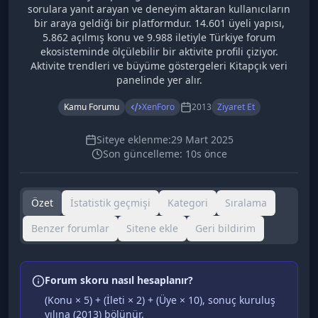
sorulara yanıt arayan ve deneyim aktaran kullanıcıların
bir araya geldiği bir platformdur. 14.601 üyeli yapısı,
5.862 açılmış konu ve 9.988 iletiyle Türkiye forum
ekosisteminde ölçülebilir bir aktivite profili çiziyor.
Aktivite trendleri ve büyüme göstergeleri Kitapçık veri
panelinde yer alır.
Kamu Forumu
XenForo
2013
Ziyaret Et
Siteye eklenme:
29 Mart 2025
Son güncelleme:
10s önce
Özet
İstatistik geçmişi
Kategori
Sıralama
Benzer forumlar
Sitene ekle
Geri bildirim
Forum skoru nasıl hesaplanır?
(Konu × 5) + (İleti × 2) + (Üye × 10), sonuç kuruluş
yılına (
2013
) bölünür.