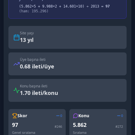
(
5.862
×5 +
9.988
×2 +
14.601
×10) ÷
2013
=
97
(ham:
195.296
)
Site yaşı
13
yıl
Üye başına ileti
0.68 ileti/üye
Konu başına ileti
1.70 ileti/konu
Skor
Konu
0
0
97
5.862
#
246
#
272
Genel sıralama
Sıralama