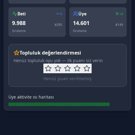
İleti
Üye
0
+3
9.988
14.601
#
295
#
149
Sıralama
Sıralama
Topluluk değerlendirmesi
Henüz topluluk oyu yok — ilk puanı siz verin
Henüz puan verilmemiş
Üye aktivite ısı haritası