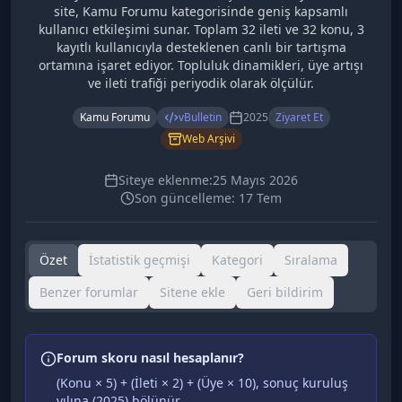
site, Kamu Forumu kategorisinde geniş kapsamlı
kullanıcı etkileşimi sunar. Toplam 32 ileti ve 32 konu, 3
kayıtlı kullanıcıyla desteklenen canlı bir tartışma
ortamına işaret ediyor. Topluluk dinamikleri, üye artışı
ve ileti trafiği periyodik olarak ölçülür.
Kamu Forumu
vBulletin
2025
Ziyaret Et
Web Arşivi
Siteye eklenme:
25 Mayıs 2026
Son güncelleme:
17 Tem
Özet
İstatistik geçmişi
Kategori
Sıralama
Benzer forumlar
Sitene ekle
Geri bildirim
Forum skoru nasıl hesaplanır?
(Konu × 5) + (İleti × 2) + (Üye × 10), sonuç kuruluş
yılına (
2025
) bölünür.