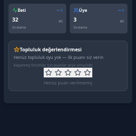
İleti
Üye
0
0
32
3
#
0
#
0
Sıralama
Sıralama
Topluluk değerlendirmesi
Henüz topluluk oyu yok — ilk puanı siz verin
Kapanmış forumlar için puanlar arşiv amaçlıdır.
Henüz puan verilmemiş