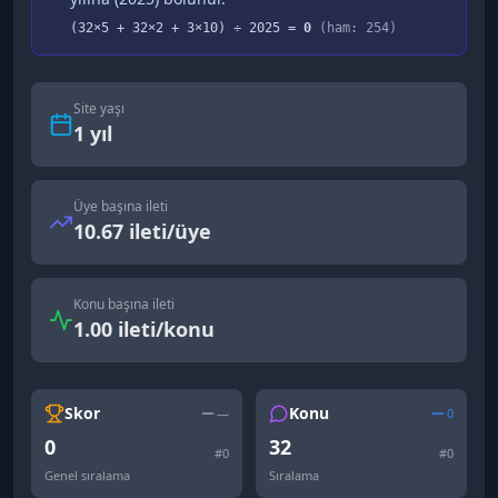
(
32
×5 +
32
×2 +
3
×10) ÷
2025
=
0
(ham:
254
)
Site yaşı
1
yıl
Üye başına ileti
10.67 ileti/üye
Konu başına ileti
1.00 ileti/konu
Skor
Konu
—
0
0
32
#
0
#
0
Genel sıralama
Sıralama