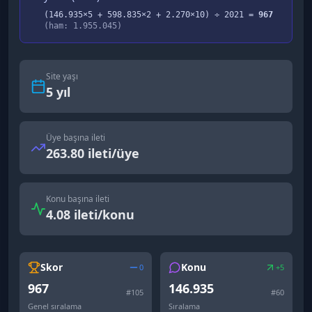
(
146.935
×5 +
598.835
×2 +
2.270
×10) ÷
2021
=
967
(ham:
1.955.045
)
Site yaşı
5
yıl
Üye başına ileti
263.80 ileti/üye
Konu başına ileti
4.08 ileti/konu
Skor
Konu
0
+5
967
146.935
#
105
#
60
Genel sıralama
Sıralama