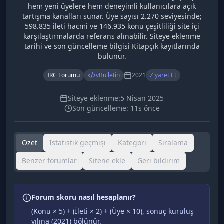
hem yeni üyelere hem deneyimli kullanıcılara açık
tartışma kanalları sunar. Üye sayısı 2.270 seviyesinde;
598.835 ileti hacmi ve 146.935 konu çeşitliliği site içi
karşılaştırmalarda referans alınabilir. Siteye eklenme
tarihi ve son güncelleme bilgisi Kitapçık kayıtlarında
bulunur.
IRC Forumu
vBulletin
2021
Ziyaret Et
Siteye eklenme:
5 Nisan 2025
Son güncelleme:
11s önce
Özet
İstatistik geçmişi
Kategori
Sıralama
Benzer forumlar
Sitene ekle
Geri bildirim
Forum skoru nasıl hesaplanır?
(Konu × 5) + (İleti × 2) + (Üye × 10), sonuç kuruluş
yılına (
2021
) bölünür.