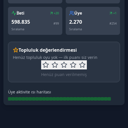
İleti
Üye
+20
+1
598.835
2.270
#
99
#
254
Sıralama
Sıralama
Topluluk değerlendirmesi
Henüz topluluk oyu yok — ilk puanı siz verin
Henüz puan verilmemiş
Üye aktivite ısı haritası