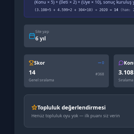
(Konu × 5) + (İleti × 2) + (Üye × 10), sonuç kuruluş y
(
3.108
×5 +
4.599
×2 +
304
×10) ÷
2020
=
14
(ham:
Site yaşı
6
yıl
Skor
Kon
0
14
3.108
#
368
Genel sıralama
Sıralama
Topluluk değerlendirmesi
Henüz topluluk oyu yok — ilk puanı siz verin