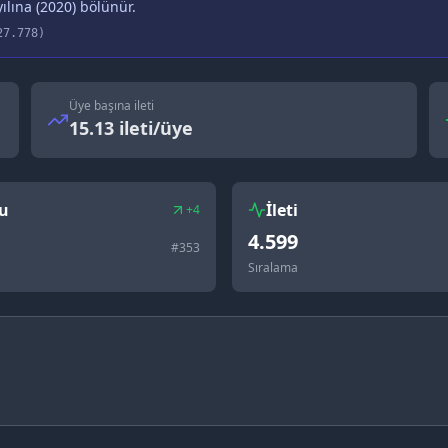
ılına (
2020
) bölünür.
27.778
)
Üye başına ileti
15.13 ileti/üye
u
İleti
+4
4.599
#
353
Sıralama