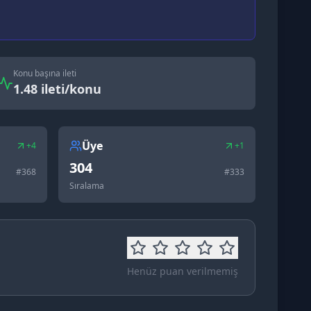
Konu başına ileti
1.48 ileti/konu
Üye
+4
+1
304
#
368
#
333
Sıralama
Henüz puan verilmemiş