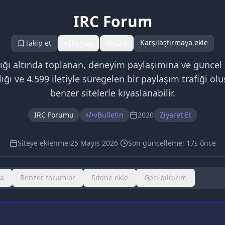
IRC Forum
Karşılaştırmaya ekle
Takip et
Paylaş
Link
ığı altında toplanan, deneyim paylaşımına ve güncel 
ğı ve 4.599 iletiyle süregelen bir paylaşım trafiği ol
benzer sitelerle kıyaslanabilir.
IRC Forumu
vBulletin
2020
Ziyaret Et
Siteye eklenme:
25 Mayıs 2026
·
Son güncelleme:
17s önce
ma
Benzer forumlar
Sitene ekle
Geri bildirim