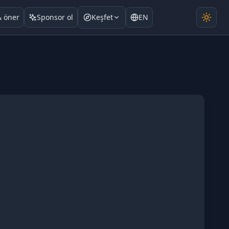
& öner
Sponsor ol
Keşfet
EN