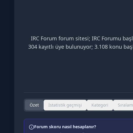
IRC Forum forum sitesi; IRC Forumu başl
304 kayıtlı üye bulunuyor; 3.108 konu başlı
Özet
İstatistik geçmişi
Kategori
Sırala
Forum skoru nasıl hesaplanır?