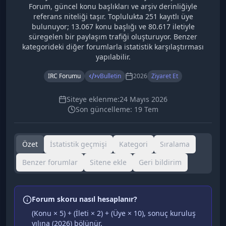
Forum, güncel konu başlıkları ve arşiv derinliğiyle
referans niteliği taşır. Toplulukta 251 kayıtlı üye
bulunuyor; 13.067 konu başlığı ve 80.617 iletiyle
süregelen bir paylaşım trafiği oluşturuyor. Benzer
kategorideki diğer forumlarla istatistik karşılaştırması
yapılabilir.
IRC Forumu
vBulletin
2026
Ziyaret Et
Siteye eklenme:
24 Mayıs 2026
Son güncelleme:
19 Tem
Özet
İstatistik geçmişi
Kategori
Sıralama
Benzer forumlar
Sitene ekle
Geri bildirim
Forum skoru nasıl hesaplanır?
(Konu × 5) + (İleti × 2) + (Üye × 10), sonuç kuruluş
yılına (
2026
) bölünür.