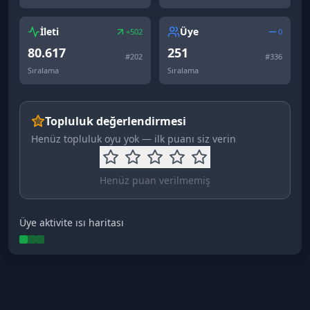
İleti
Üye
+502
0
80.617
251
#
202
#
336
Sıralama
Sıralama
Topluluk değerlendirmesi
Henüz topluluk oyu yok — ilk puanı siz verin
Henüz puan verilmemiş
Üye aktivite ısı haritası