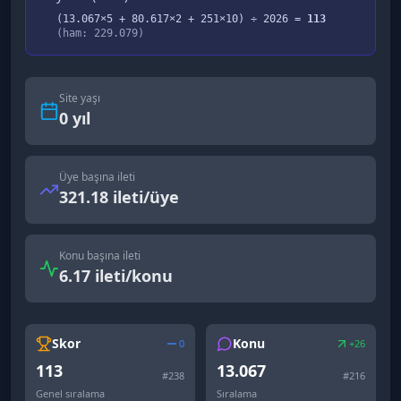
(
13.067
×5 +
80.617
×2 +
251
×10) ÷
2026
=
113
(ham:
229.079
)
Site yaşı
0
yıl
Üye başına ileti
321.18 ileti/üye
Konu başına ileti
6.17 ileti/konu
Skor
Konu
0
+26
113
13.067
#
238
#
216
Genel sıralama
Sıralama