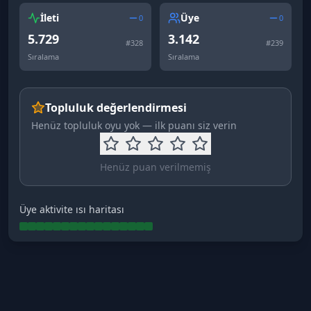
İleti
Üye
0
0
5.729
3.142
#
328
#
239
Sıralama
Sıralama
Topluluk değerlendirmesi
Henüz topluluk oyu yok — ilk puanı siz verin
Henüz puan verilmemiş
Üye aktivite ısı haritası