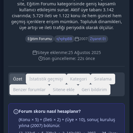
site, Eğitim Forumu kategorisinde geniş kapsamlı
kullanıcı etkileşimi sunar. Aktif üye tabanı 3.142
civarında; 5.729 ileti ve 1.122 konu ile hem güncel hem
geçmiş içeriklere erişim mümkün. Topluluk dinamikleri,
üye artışı ve ileti trafiği periyodik olarak ölçülür.
Eğitim Forumu
phpBB
2007
Ziyaret Et
Siteye eklenme:
25 Ağustos 2025
Son güncelleme:
22s önce
Özet
İstatistik geçmişi
Kategori
Sıralama
Benzer forumlar
Sitene ekle
Geri bildirim
Forum skoru nasıl hesaplanır?
(Konu × 5) + (İleti × 2) + (Üye × 10), sonuç kuruluş
yılına (
2007
) bölünür.