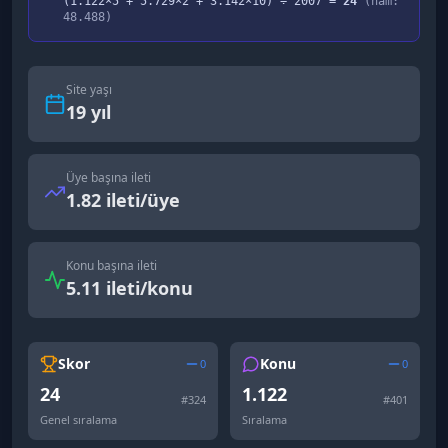
(
1.122
×5 +
5.729
×2 +
3.142
×10) ÷
2007
=
24
(ham:
48.488
)
Site yaşı
19
yıl
Üye başına ileti
1.82 ileti/üye
Konu başına ileti
5.11 ileti/konu
Skor
Konu
0
0
24
1.122
#
324
#
401
Genel sıralama
Sıralama