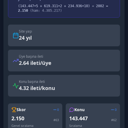
(
143.447
×5 +
619.311
×2 +
234.936
×10) ÷
2002
=
2.150
(ham:
4.305.217
)
Site yaşı
24
yıl
Üye başına ileti
2.64 ileti/üye
Konu başına ileti
4.32 ileti/konu
Skor
Konu
0
0
2.150
143.447
#
63
#
62
Genel sıralama
Sıralama