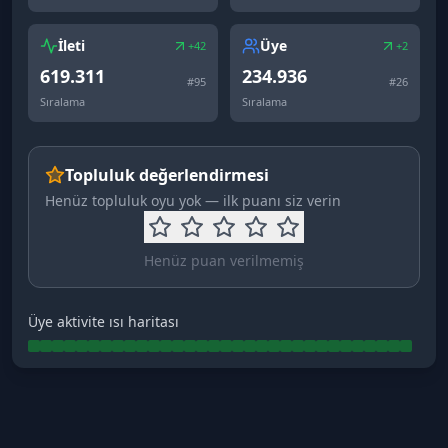
İleti
Üye
+42
+2
619.311
234.936
#
95
#
26
Sıralama
Sıralama
Topluluk değerlendirmesi
Henüz topluluk oyu yok — ilk puanı siz verin
Henüz puan verilmemiş
Üye aktivite ısı haritası