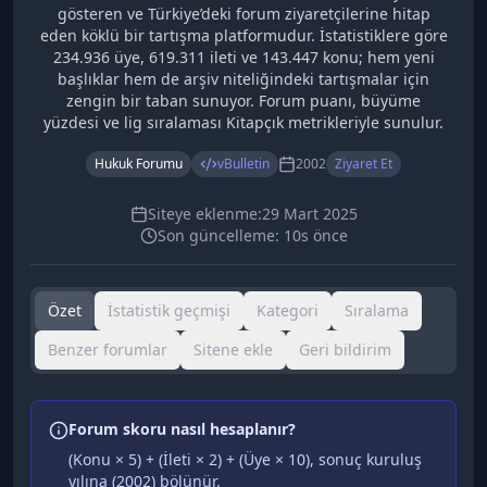
gösteren ve Türkiye’deki forum ziyaretçilerine hitap
eden köklü bir tartışma platformudur. İstatistiklere göre
234.936 üye, 619.311 ileti ve 143.447 konu; hem yeni
başlıklar hem de arşiv niteliğindeki tartışmalar için
zengin bir taban sunuyor. Forum puanı, büyüme
yüzdesi ve lig sıralaması Kitapçık metrikleriyle sunulur.
Hukuk Forumu
vBulletin
2002
Ziyaret Et
Siteye eklenme:
29 Mart 2025
Son güncelleme:
10s önce
Özet
İstatistik geçmişi
Kategori
Sıralama
Benzer forumlar
Sitene ekle
Geri bildirim
Forum skoru nasıl hesaplanır?
(Konu × 5) + (İleti × 2) + (Üye × 10), sonuç kuruluş
yılına (
2002
) bölünür.