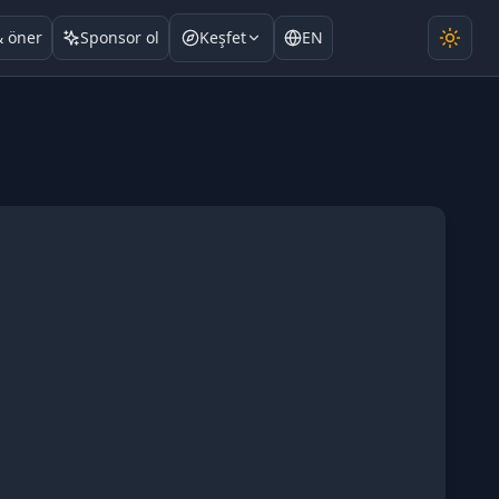
& öner
Sponsor ol
Keşfet
EN