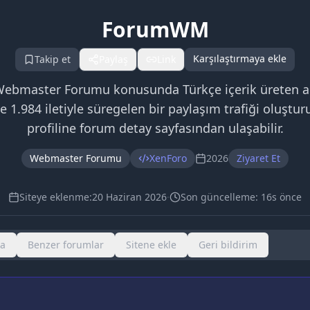
ForumWM
Karşılaştırmaya ekle
Takip et
Paylaş
Link
aster Forumu konusunda Türkçe içerik üreten aktif
e 1.984 iletiyle süregelen bir paylaşım trafiği oluşturu
profiline forum detay sayfasından ulaşabilir.
Webmaster Forumu
XenForo
2026
Ziyaret Et
Siteye eklenme:
20 Haziran 2026
·
Son güncelleme:
16s önce
ma
Benzer forumlar
Sitene ekle
Geri bildirim