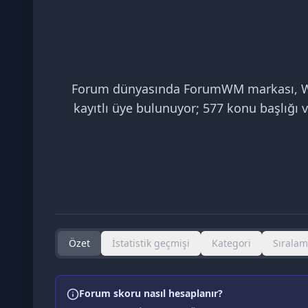
Forum dünyasında ForumWM markası, Webm
kayıtlı üye bulunuyor; 577 konu başlığı v
Özet
İstatistik geçmişi
Kategori
Sırala
Forum skoru nasıl hesaplanır?