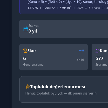
(Konu × 5) + (İleti × 2) + (Üye × 10), sonuç kuruluş y
(
577
×5 +
1.984
×2 +
579
×10) ÷
2026
=
6
(ham:
12.
Site yaşı
0
yıl
Skor
Kon
0
6
577
#
416
Genel sıralama
Sıralama
Topluluk değerlendirmesi
Henüz topluluk oyu yok — ilk puanı siz verin