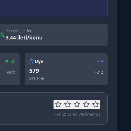
Konu başına ileti
3.44 ileti/konu
Üye
+28
0
579
#
410
#
312
Sıralama
Henüz puan verilmemiş