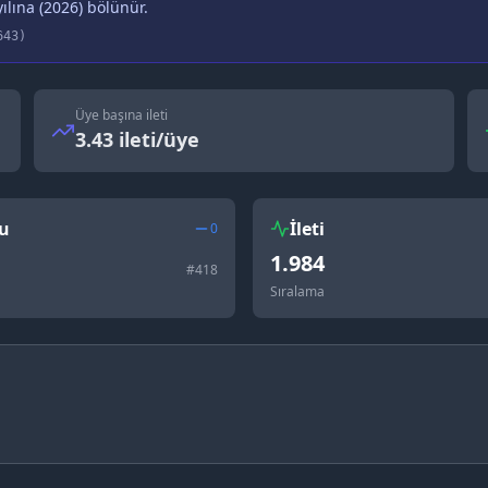
ılına (
2026
) bölünür.
643
)
Üye başına ileti
3.43 ileti/üye
u
İleti
0
1.984
#
418
Sıralama