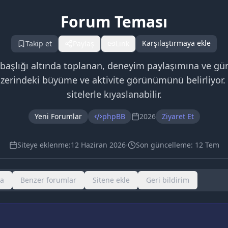
Forum Teması
Karşılaştırmaya ekle
Takip et
Paylaş
Link
başlığı altında toplanan, deneyim paylaşımına ve günc
üzerindeki büyüme ve aktivite görünümünü belirliyor.
sitelerle kıyaslanabilir.
Yeni Forumlar
phpBB
2026
Ziyaret Et
Siteye eklenme:
12 Haziran 2026
·
Son güncelleme:
12 Tem
ma
Benzer forumlar
Sitene ekle
Geri bildirim