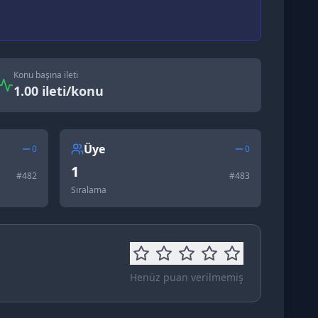
Konu başına ileti
1.00 ileti/konu
Üye
0
0
1
#
482
#
483
Sıralama
Henüz puan verilmemiş