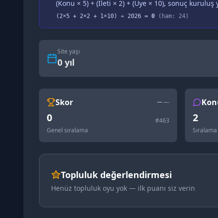
(Konu × 5) + (İleti × 2) + (Üye × 10), sonuç kuruluş y
(
2
×5 +
2
×2 +
1
×10) ÷
2026
=
0
(ham:
24
)
Site yaşı
0
yıl
Skor
Kon
—
0
2
#
463
Genel sıralama
Sıralama
Topluluk değerlendirmesi
Henüz topluluk oyu yok — ilk puanı siz verin