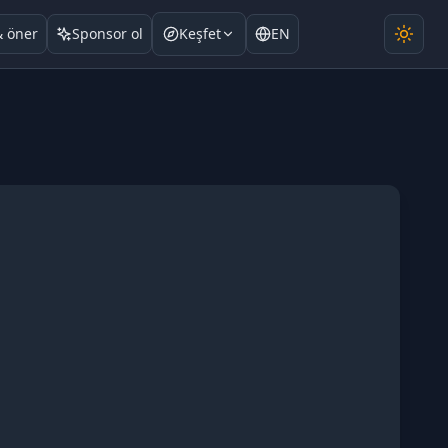
& öner
Sponsor ol
Keşfet
EN