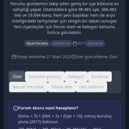
Forumu gündemini takip eden geniş bir üye kitlesine ev
sahipliği yapar. İstatistiklere göre 98.465 üye, 366.483
ileti ve 59.894 konu; hem yeni başlıklar hem de arşiv
niteliğindeki tartışmalar için zengin bir taban sunuyor.
Yeni ziyaretçiler için forum özeti ve kategori konumu
hızlıca görülebilir.
Oyun Forumu
XenForo
2017
Ziyaret Et
Siteye eklenme:
27 Mart 2025
Son güncelleme:
Dün
Özet
İstatistik geçmişi
Kategori
Sıralama
Benzer forumlar
Sitene ekle
Geri bildirim
Forum skoru nasıl hesaplanır?
(Konu × 5) + (İleti × 2) + (Üye × 10), sonuç kuruluş
yılına (
2017
) bölünür.