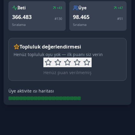
İleti
Üye
+43
+47
366.483
98.465
#
130
#
51
Sıralama
Sıralama
Topluluk değerlendirmesi
Henüz topluluk oyu yok — ilk puanı siz verin
Henüz puan verilmemiş
Üye aktivite ısı haritası