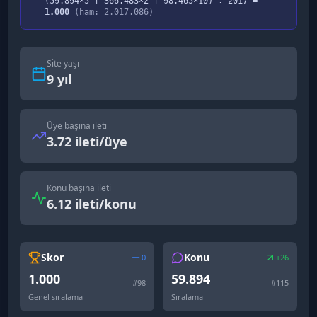
(
59.894
×5 +
366.483
×2 +
98.465
×10) ÷
2017
=
1.000
(ham:
2.017.086
)
Site yaşı
9
yıl
Üye başına ileti
3.72 ileti/üye
Konu başına ileti
6.12 ileti/konu
Skor
Konu
0
+26
1.000
59.894
#
98
#
115
Genel sıralama
Sıralama