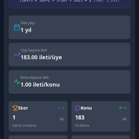
(
183
×5 +
183
×2 +
1
×10) ÷
2025
=
1
(ham:
1.291
)
Site yaşı
1
yıl
Üye başına ileti
183.00 ileti/üye
Konu başına ileti
1.00 ileti/konu
Skor
Konu
0
+5
1
183
#
0
#
0
Genel sıralama
Sıralama