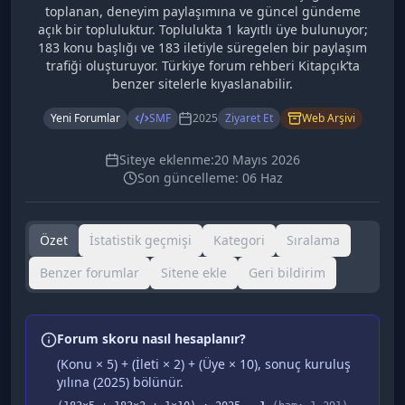
toplanan, deneyim paylaşımına ve güncel gündeme
açık bir topluluktur. Toplulukta 1 kayıtlı üye bulunuyor;
183 konu başlığı ve 183 iletiyle süregelen bir paylaşım
trafiği oluşturuyor. Türkiye forum rehberi Kitapçık’ta
benzer sitelerle kıyaslanabilir.
Yeni Forumlar
SMF
2025
Ziyaret Et
Web Arşivi
Siteye eklenme:
20 Mayıs 2026
Son güncelleme:
06 Haz
Özet
İstatistik geçmişi
Kategori
Sıralama
Benzer forumlar
Sitene ekle
Geri bildirim
Forum skoru nasıl hesaplanır?
(Konu × 5) + (İleti × 2) + (Üye × 10), sonuç kuruluş
yılına (
2025
) bölünür.