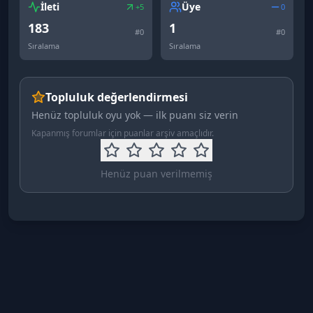
İleti
Üye
+5
0
183
1
#
0
#
0
Sıralama
Sıralama
Topluluk değerlendirmesi
Henüz topluluk oyu yok — ilk puanı siz verin
Kapanmış forumlar için puanlar arşiv amaçlıdır.
Henüz puan verilmemiş