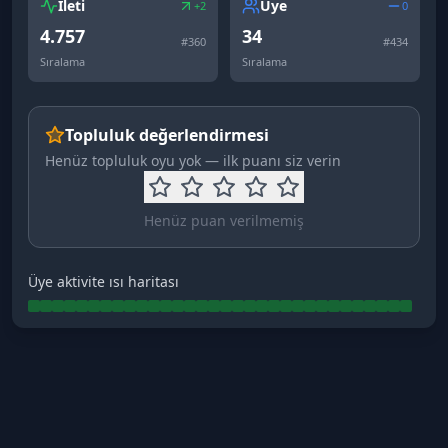
İleti
Üye
+2
0
4.757
34
#
360
#
434
Sıralama
Sıralama
Topluluk değerlendirmesi
Henüz topluluk oyu yok — ilk puanı siz verin
Henüz puan verilmemiş
Üye aktivite ısı haritası