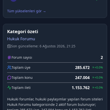
Tüm yükselenleri gör →
Kategori özeti
Hukuk Forumu
Son güncelleme:
6 Ağustos 2026, 21:25
2
Forum sayısı
285.672
Toplam üye
+0.0%
247.004
Toplam konu
+0.0%
1.153.762
Toplam ileti
+0.0%
Hukuki forumlar, hukuki paylaşımlar yapılan forum siteleri
Hukuk Forumu kategorisinde 2 aktif forum bulunuyor;
toplam 285.672 üye, 247.004 konu ve 1.153.762 ileti