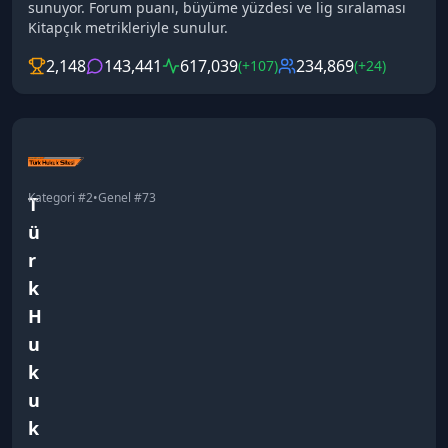
sunuyor. Forum puanı, büyüme yüzdesi ve lig sıralaması
Kitapçık metrikleriyle sunulur.
2,148
143,441
617,039
234,869
(+107)
(+24)
Kategori #
2
•
Genel #
73
T
ü
r
k
H
u
k
u
k