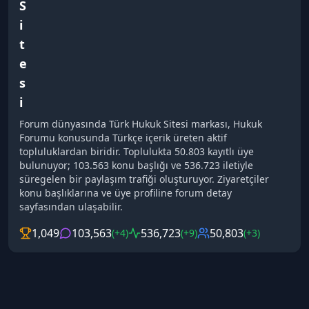
S
i
t
e
s
i
Forum dünyasında Türk Hukuk Sitesi markası, Hukuk
Forumu konusunda Türkçe içerik üreten aktif
topluluklardan biridir. Toplulukta 50.803 kayıtlı üye
bulunuyor; 103.563 konu başlığı ve 536.723 iletiyle
süregelen bir paylaşım trafiği oluşturuyor. Ziyaretçiler
konu başlıklarına ve üye profiline forum detay
sayfasından ulaşabilir.
1,049
103,563
536,723
50,803
(+4)
(+9)
(+3)