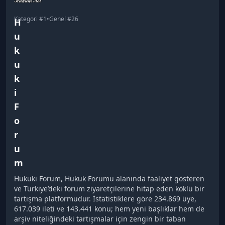
Kategori #
1
•
Genel #
26
H
u
k
u
k
i
F
o
r
u
m
Hukuki Forum, Hukuk Forumu alanında faaliyet gösteren
ve Türkiye’deki forum ziyaretçilerine hitap eden köklü bir
tartışma platformudur. İstatistiklere göre 234.869 üye,
617.039 ileti ve 143.441 konu; hem yeni başlıklar hem de
arşiv niteliğindeki tartışmalar için zengin bir taban